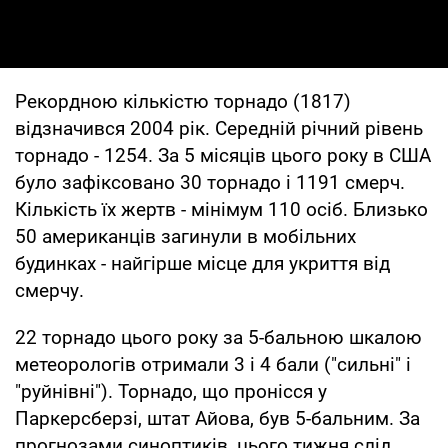
Рекордною кількістю торнадо (1817)
відзначився 2004 рік. Середній річний рівень
торнадо - 1254. За 5 місяців цього року в США
було зафіксовано 30 торнадо і 1191 смерч.
Кількість їх жертв - мінімум 110 осіб. Близько
50 американців загинули в мобільних
будинках - найгірше місце для укриття від
смерчу.
22 торнадо цього року за 5-бальною шкалою
метеорологів отримали 3 і 4 бали ("сильні" і
"руйнівні"). Торнадо, що пронісся у
Паркерсберзі, штат Айова, був 5-бальним. За
прогнозами синоптиків, цього тижня слід