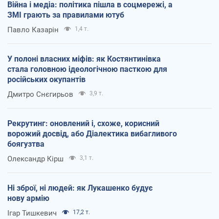
Війна і медіа: політика пішла в соцмережі, а
ЗМІ грають за правилами ютуб
Павло Казарін
1,4 т.
У полоні власних міфів: як Костянтинівка
стала головною ідеологічною пасткою для
російських окупантів
Дмитро Снєгирьов
3,9 т.
Рекрутинг: оновлений і, схоже, корисний
ворожий досвід, або Діалектика вибагливого
боягузтва
Олександр Кірш
3,1 т.
Ні зброї, ні людей: як Лукашенко будує
нову армію
Ігар Тишкевич
17,2 т.