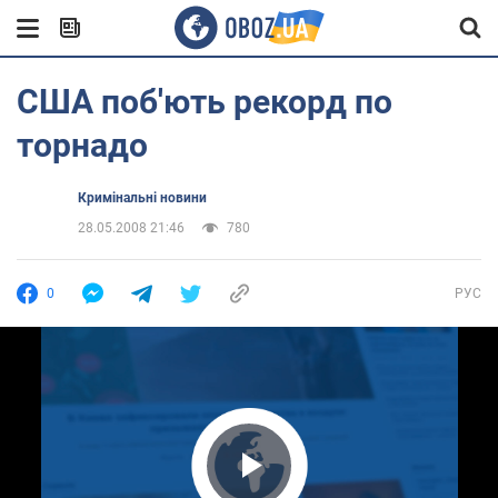
США поб'ють рекорд по
торнадо
Кримінальні новини
28.05.2008 21:46
780
0
РУС