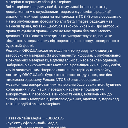
матеріал в першому абзаці матеріалу.
Всі матеріали на цьому сайті, в тому числі інтерв’ю, статті,
дослідження – є службовими творами журналістів редакції,
виключні майнові права на які належать ТОВ «Золота середина».
На всі опубліковані фотоматеріали Getty Images редакція має
майнові права, які захищаються законом України «Про авторські
права та суміжні права», ніхто не має права без письмового
дозволу ТОВ «Золота середина» їх використовувати, вони не
підлягають подальшому відтворенню, перекладу, поширенню в
будь-якій формі.
Редакція OBOZ.UA може не поділяти точку зору, викладену в
авторському матеріалі. За достовірність інформації, опублікованої
в рекламних матеріалах, відповідальність несе рекламодавець.
Заборонено використання матеріалів розміщених на цьому сайті,
хоч із зазначенням гіперпосилання на сторінку цього сайту,
логотипу OBOZ.UA або будь-якого іншого згадування, але без
письмового дозволу Редакції/ТОВ «Золота середина»
Незаконним використанням матеріалів буде вважатися: будь-яке
копiювання, публiкацiя, передрук, наступне поширення,
використання, переробка з використанням, включенням до
складу інших матеріалів, розповсюдження, адаптація, переклад
та інші подібні зміни матеріалу.
Назва онлайн медіа — «OBOZ.UA»
- суб'єкт у сфері онлайн медіа;
- ідентифікатор медіа — R40-06156;