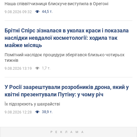
Наша співвітчизниця блискуче виступила в Орегоні
44,5 т.
9.08.2026 09:32
Брітні Спірс зізналася в уколах краси і показала
наслідки невдалої косметології: ходила так
майже місяць
Помітний наслідок процедури зберігався близько чотирьох
тижнів
1,7 т.
9.08.2026 13:19
У Росії заарештували розробників дрона, який у
квітні презентували Путіну: у чому річ
Їх підозрюють у шахрайстві
38,9 т.
9.08.2026 12:28