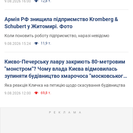
12,8 т.
9.08.2026 16:00
Армія РФ знищила підприємство Kromberg &
Schubert у Житомирі. Фото
Коли поновить роботу підприємство, наразі невідомо
11,9 т.
9.08.2026 15:24
Києво-Печерську лавру закриють 80-метровим
"монстром"? Чому влада Києва відмовилась
зупиняти будівництво хмарочоса "московського
вірянина"
Яка реакція Кличка на петицію щодо скасування будівництва
69,8 т.
9.08.2026 12:00