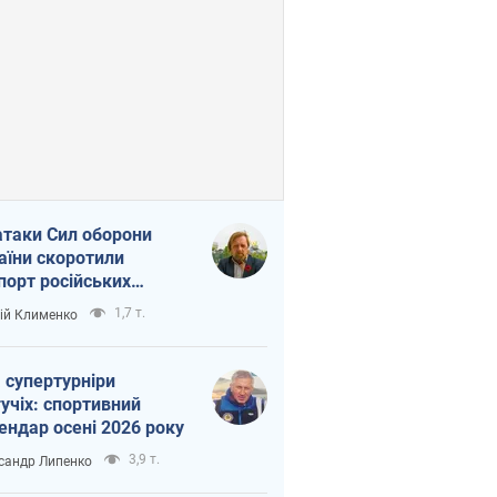
атаки Сил оборони
аїни скоротили
порт російських
топродуктів
1,7 т.
ій Клименко
 супертурніри
учіх: спортивний
ендар осені 2026 року
3,9 т.
сандр Липенко