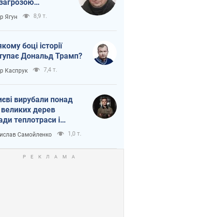
 загрозою
тична логістика
8,9 т.
ор Ягун
якому боці історії
тупає Дональд Трамп?
7,4 т.
ор Каспрук
иєві вирубали понад
 великих дерев
ади теплотраси і
переч Генплану
1,0 т.
ислав Самойленко