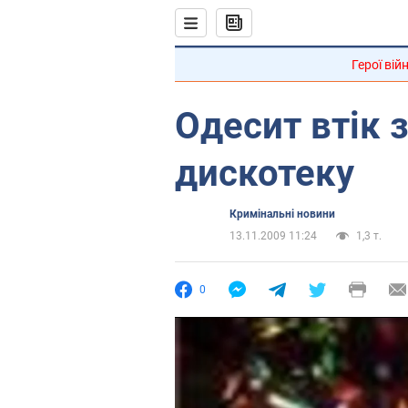
Герої вій
Одесит втік з
дискотеку
Кримінальні новини
13.11.2009 11:24
1,3 т.
0