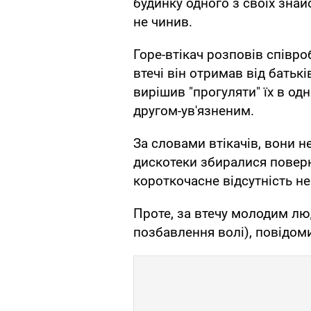
будинку одного з своїх зна
не чинив.
Горе-втікач розповів співр
втечі він отримав від батькі
вирішив "прогуляти" їх в од
другом-ув'язненим.
За словами втікачів, вони н
дискотеки збиралися поверну
короткочасне відсутність не
Проте, за втечу молодим лю
позбавлення волі), повідом