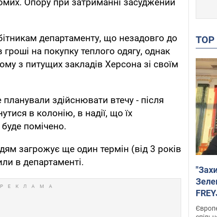
йомих. Опору при затриманні засуджений
обітникам департаменту, що незадовго до
TO
в гроші на покупку теплого одягу, однак
ному з питущих закладів Херсона зі своїм
е планували здійснювати втечу - після
тися в колонію, в надії, що їх
 буде помічено.
дям загрожує ще один термін (від 3 років
или в департаменті.
"Зах
Зеле
FREYJ
підтр
Європе
спільн