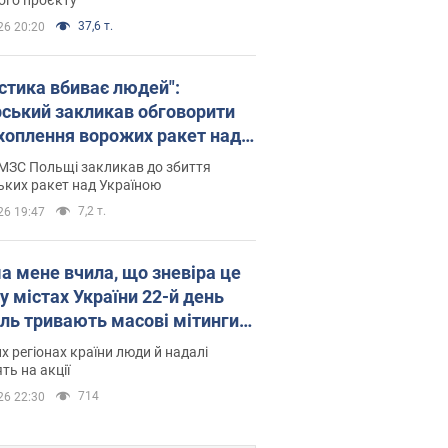
37,6 т.
26 20:20
істика вбиває людей":
рський закликав обговорити
хоплення ворожих ракет над
їною
МЗС Польщі закликав до збиття
ьких ракет над Україною
7,2 т.
26 19:47
а мене вчила, що зневіра це
 у містах України 22-й день
іль тривають масові мітинги
овернення Федорова. Фото і
их регіонах країни люди й надалі
о
ть на акції
714
26 22:30