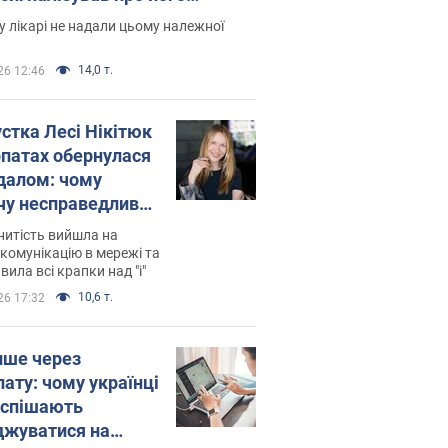
есивний" рак
 лікарі не надали цьому належної
14,0 т.
26 12:46
устка Лесі Нікітюк
рпатах обернулася
далом: чому
чу несправедливо
йтили
нитість вийшла на
комунікацію в мережі та
вила всі крапки над "і"
10,6 т.
26 17:32
ише через
лату: чому українці
оспішають
джуватися на