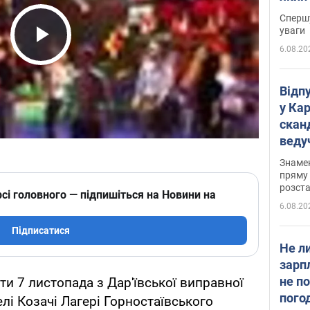
"агр
Спершу
уваги
6.08.20
Play Video
Відп
у Ка
скан
веду
захе
Знаме
пряму 
розста
сі головного — підпишіться на Новини на
6.08.20
Підписатися
Не л
зарп
не п
ти 7 листопада з Дар'ївської виправної
пого
елі Козачі Лагері Горностаївського