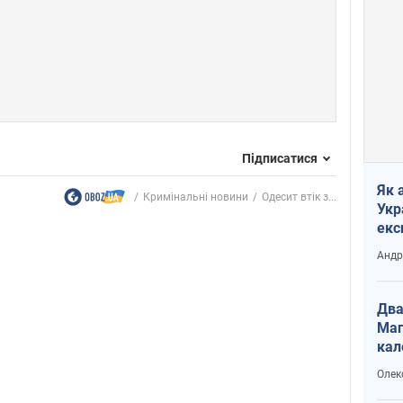
Підписатися
Як 
Кримінальні новини
Одесит втік з...
Укр
екс
наф
Андр
Два
Маг
кал
Олек