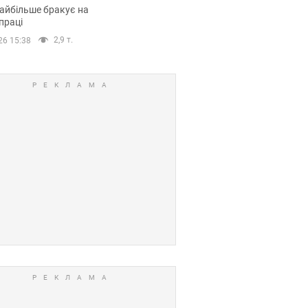
сії
айбільше бракує на
праці
2,9 т.
26 15:38