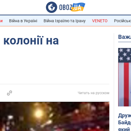
ни
Війна в Україні
Війна Ізраїлю та Ірану
VENETO
Російськ
Важ
 колонії на
Читать на русском
Друж
Байд
який