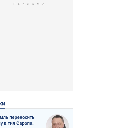
ки
мль переносить
ну в тил Європи: