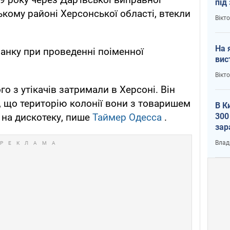
під
ькому районі Херсонської області, втекли
кри
Вікт
На 
анку при проведенні поіменної
вис
Вікт
о з утікачів затримали в Херсоні. Він
 що територію колонії вони з товаришем
В К
300
 на дискотеку, пише
Таймер Одесса
.
зар
всу
Влад