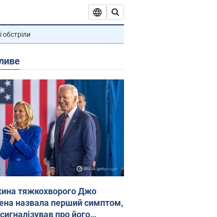
і обстріли
ливе
ина тяжкохворого Джо
ена назвала перший симптом,
 сигналізував про його