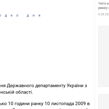
вакан
Чого н
ринку 
6.08.20
ідео дня
ння Державного департаменту України з
нській області.
ько 10 години ранку 10 листопада 2009 в