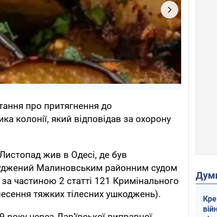
итання про притягнення до
ика колонії, який відповідав за охорону
Листопад жив в Одесі, де був
суджений Малиновським районним судом
Дум
 за частиною 2 статті 121 Кримінального
несення тяжких тілесних ушкоджень).
Кре
вій
9 року через Дар'ївської виправної