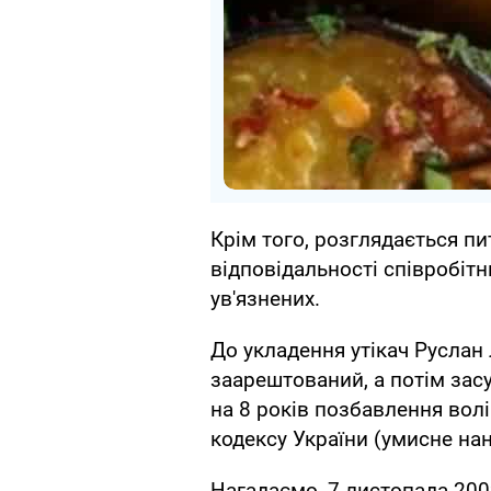
Крім того, розглядається п
відповідальності співробітн
ув'язнених.
До укладення утікач Руслан 
заарештований, а потім за
на 8 років позбавлення волі
кодексу України (умисне на
Нагадаємо, 7 листопада 200