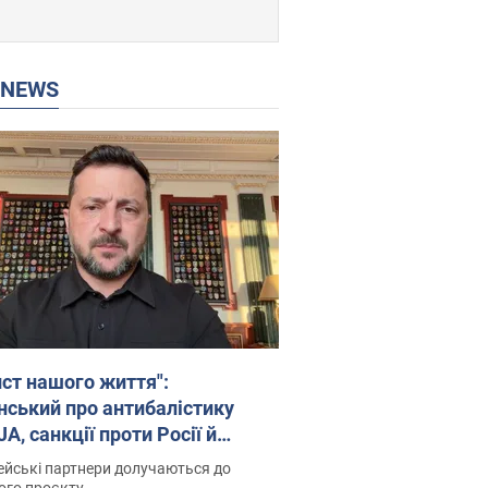
P NEWS
ист нашого життя":
нський про антибалістику
A, санкції проти Росії й
имку аграріїв. Відео
йські партнери долучаються до
ого проєкту