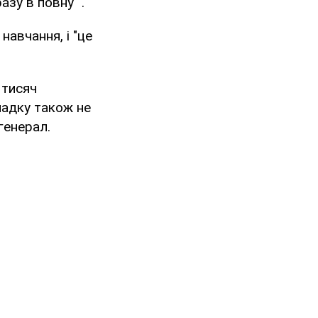
азу в повну" .
навчання, і "це
 тисяч
падку також не
генерал.