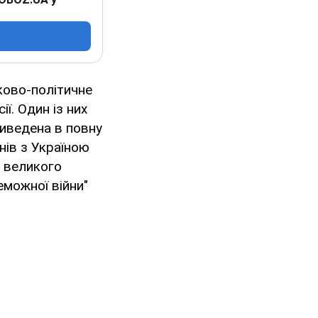
ьково-політичне
ї. Один із них
риведена в повну
нів з Україною
о великого
еможної війни"