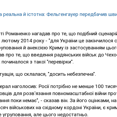
а реальна й істотна: Фельгенгауер передбачив шв
ті Романенко нагадав про те, що подібний сценарі
 лютому 2014 року - "для України це закінчилося
руповання й анексією Криму із застосуванням цьог
ав про те, що введення радянських військ до Чех
 починалося з такої "перевірки".
туація, що склалася, "досить небезпечна".
нерал наголосив: Росії потрібно не менше 100 тися
вців для розв'язання повномасштабної війни прот
ння поки немає", - сказав він. За його оцінками, на
сяч військових на східному кордоні України, є крим
 угруповання, але цього недостатньо.