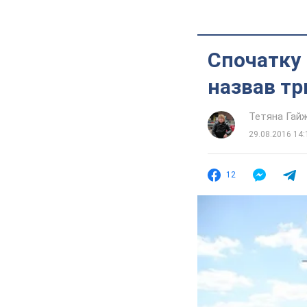
Спочатку 
назвав тр
Тетяна Гай
29.08.2016 14:
12