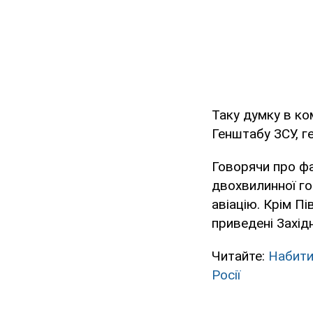
Таку думку в ко
Генштабу ЗСУ, г
Говорячи про фа
двохвилинної го
авіацію. Крім Пі
приведені Захід
Читайте:
Набити
Росії