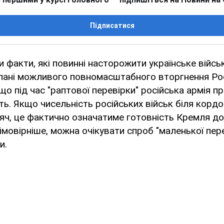
Підписатися
ри факти, які повинні насторожити українське війс
лані можливого повномасштабного вторгнення Росі
 що під час "раптової перевірки" російська армія п
ть. Якщо чисельність російських військ біля кордо
яч, це фактично означатиме готовність Кремля д
імовірніше, можна очікувати спроб "маленької пер
и.