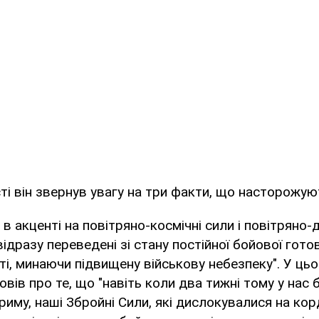
ті він звернув увагу на три факти, що насторожую
 акценті на повітряно-космічні сили і повітряно-д
ідразу переведені зі стану постійної бойової гото
ті, минаючи підвищену військову небезпеку". У цьо
вів про те, що "навіть коли два тижні тому у нас 
риму, наші Збройні Сили, які дислокувалися на кор