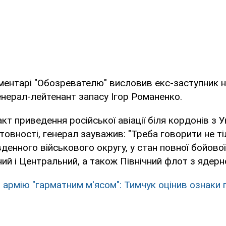
ментарі "Обозревателю" висловив екс-заступник 
енерал-лейтенант запасу Ігор Романенко.
кт приведення російської авіації біля кордонів з У
товності, генерал зауважив: "Треба говорити не ті
вденного військового округу, у стан повної бойово
ний і Центральний, а також Північний флот з ядер
 армію "гарматним м'ясом": Тимчук оцінив ознаки 