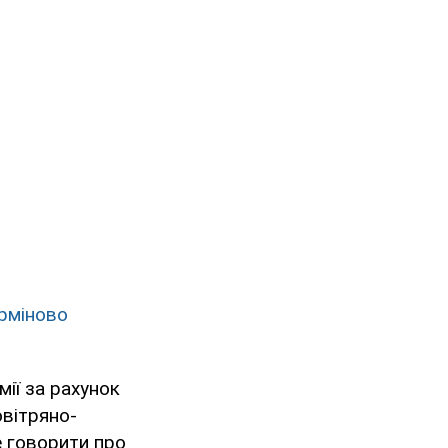
ерміново
ії за рахунок
овітряно-
е говорити про