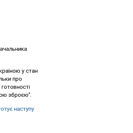
начальника
країною у стан
льки про
ї готовності
ною зброєю".
готує наступу