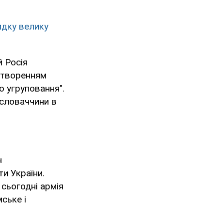
идку велику
й Росія
 створенням
о угруповання".
ословаччини в
ч
и України.
 сьогодні армія
ське і