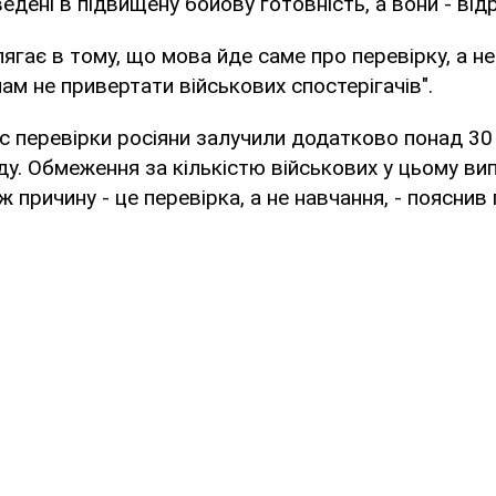
едені в підвищену бойову готовність, а вони - відр
гає в тому, що мова йде саме про перевірку, а не 
ам не привертати військових спостерігачів".
 час перевірки росіяни залучили додатково понад 30
у. Обмеження за кількістю військових у цьому ви
 причину - це перевірка, а не навчання, - пояснив 