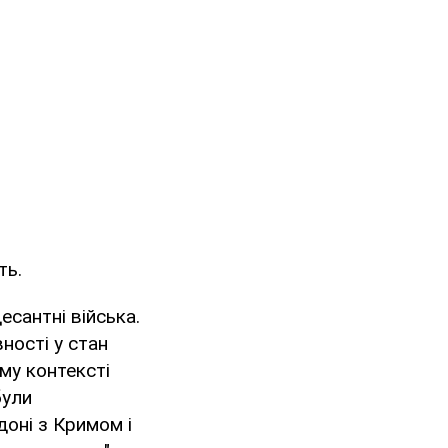
ть.
есантні війська.
вності у стан
му контексті
були
доні з Кримом і