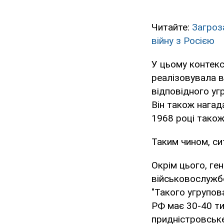
Читайте:
Загроз
війну з Росією
У цьому контекс
реалізовувала в
відповідного уг
Він також нагад
1968 році також
Таким чином, си
Окрім цього, ге
військовослужбо
"Такого угрупова
РФ має 30-40 ти
придністровське