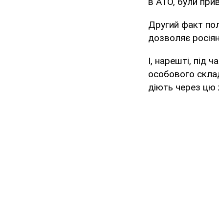
в АТО, були прив
Другий факт поля
дозволяє росіян
І, нарешті, під
особового склад
діють через цю ж