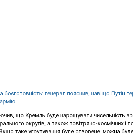
а боєготовність: генерал пояснив, навіщо Путін т
 армію
ючив, що Кремль буде нарощувати чисельність арм
рального округів, а також повітряно-космічних і п
"Якщо таке угрупування буде створене, можна буд