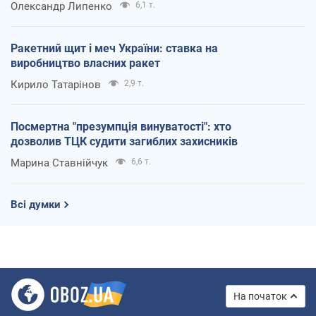
Олександр Липенко
6,1 т.
Ракетний щит і меч України: ставка на
виробництво власних ракет
Кирило Татарінов
2,9 т.
Посмертна "презумпція винуватості": хто
дозволив ТЦК судити загиблих захисників
Марина Ставнійчук
6,6 т.
Всі думки
На початок