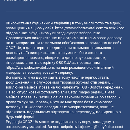
Використання будь-яких матеріалів ( в тому числі фото- та відео-),
розміщених на цьому сайті
https://www.obozrevatel.com
та всіх його
піддоменах, в будь-якому вигляді суворо заборонено.
Дозволяється використання при отриманні письмового дозволу
на їх використання та за умови обов'язкового посилання на сайт
OBOZ.UA, а для інтернет-видань - при отриманні письмового
дозволу на їх використання та за умови обов'язкового
розміщення прямого, відкритого для пошукових систем,
гіперпосилання на сторінку OBOZ.UA за посиланням
https://www.obozrevatel.com
, на якій розміщено оригінальний
матеріал в першому абзаці матеріалу.
Всі матеріали на цьому сайті, в тому числі інтерв’ю, статті,
дослідження – є службовими творами журналістів редакції,
виключні майнові права на які належать ТОВ «Золота середина».
На всі опубліковані фотоматеріали Getty Images редакція має
майнові права, які захищаються законом України «Про авторські
права та суміжні права», ніхто не має права без письмового
дозволу ТОВ «Золота середина» їх використовувати, вони не
підлягають подальшому відтворенню, перекладу, поширенню в
будь-якій формі.
Редакція OBOZ.UA може не поділяти точку зору, викладену в
авторському матеріалі. За достовірність інформації, опублікованої