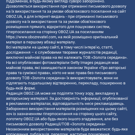
піддоменах, в будь-якому вигляді суворо заборонено.
Дозволяється використання при отриманні письмового дозволу
на їх використання та за умови обов'язкового посилання на сайт
OBOZ.UA, а для інтернет-видань - при отриманні письмового
дозволу на їх використання та за умови обов'язкового
розміщення прямого, відкритого для пошукових систем,
гіперпосилання на сторінку OBOZ.UA за посиланням
https://www.obozrevatel.com
, на якій розміщено оригінальний
матеріал в першому абзаці матеріалу.
Всі матеріали на цьому сайті, в тому числі інтерв’ю, статті,
дослідження – є службовими творами журналістів редакції,
виключні майнові права на які належать ТОВ «Золота середина».
На всі опубліковані фотоматеріали Getty Images редакція має
майнові права, які захищаються законом України «Про авторські
права та суміжні права», ніхто не має права без письмового
дозволу ТОВ «Золота середина» їх використовувати, вони не
підлягають подальшому відтворенню, перекладу, поширенню в
будь-якій формі.
Редакція OBOZ.UA може не поділяти точку зору, викладену в
авторському матеріалі. За достовірність інформації, опублікованої
в рекламних матеріалах, відповідальність несе рекламодавець.
Заборонено використання матеріалів розміщених на цьому сайті,
хоч із зазначенням гіперпосилання на сторінку цього сайту,
логотипу OBOZ.UA або будь-якого іншого згадування, але без
письмового дозволу Редакції/ТОВ «Золота середина»
Незаконним використанням матеріалів буде вважатися: будь-яке
копiювання, публiкацiя, передрук, наступне поширення,