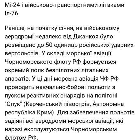
Мі-24 і військово-транспортними літаками
Іл-76.
Раніше, на початку січня, на військовому
аеродромі недалеко від Джанкоя було
розміщено до 50 одиниць російських ударних
вертольотів. У складі морської авіації
Чорноморського флоту РФ формується
окремий полк безпілотних літальних
апаратів. У ці дні морська авіація ЧФ РФ
проводить навчально-бойові польоти з
пуском реактивних снарядів на полігоні
"Опук" (Керченський півострів, Автономна
республіка Крим). Для забезпечення польотів
задіяні всі аеродроми морської авіації, які
наразі експлуатуються Чорноморським
флотом РФ.