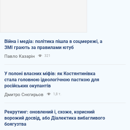
Війна і медіа: політика пішла в соцмережі, а
ЗМІ грають за правилами ютуб
Павло Казарін
321
У полоні власних міфів: як Костянтинівка
стала головною ідеологічною пасткою для
російських окупантів
Дмитро Снєгирьов
1,8 т.
Рекрутинг: оновлений і, схоже, корисний
ворожий досвід, або Діалектика вибагливого
боягузтва