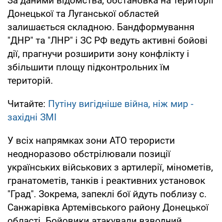
За даними відомства, обстановка на території
Донецької та Луганської областей
залишається складною. Бандформування
"ДНР" та "ЛНР" і ЗС РФ ведуть активні бойові
дії, прагнучи розширити зону конфлікту і
збільшити площу підконтрольних їм
територій.
Читайте:
Путіну вигідніше війна, ніж мир -
західні ЗМІ
У всіх напрямках зони АТО терористи
неодноразово обстрілювали позиції
українських військових з артилерії, мінометів,
гранатометів, танків і реактивних установок
"Град". Зокрема, запеклі бої йдуть поблизу с.
Санжарівка Артемівського району Донецької
області. Бойовики атакували взводний