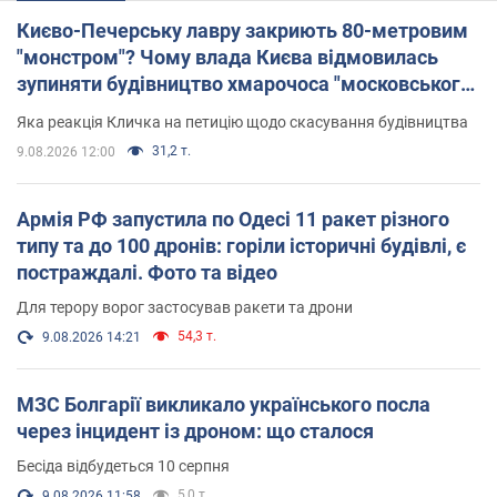
Києво-Печерську лавру закриють 80-метровим
"монстром"? Чому влада Києва відмовилась
зупиняти будівництво хмарочоса "московського
вірянина"
Яка реакція Кличка на петицію щодо скасування будівництва
31,2 т.
9.08.2026 12:00
Армія РФ запустила по Одесі 11 ракет різного
типу та до 100 дронів: горіли історичні будівлі, є
постраждалі. Фото та відео
Для терору ворог застосував ракети та дрони
54,3 т.
9.08.2026 14:21
МЗС Болгарії викликало українського посла
через інцидент із дроном: що сталося
Бесіда відбудеться 10 серпня
5,0 т.
9.08.2026 11:58