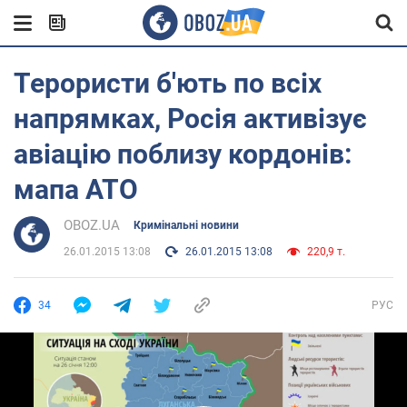
Терористи б'ють по всіх
напрямках, Росія активізує
авіацію поблизу кордонів:
мапа АТО
OBOZ.UA
Кримінальні новини
26.01.2015 13:08
26.01.2015 13:08
220,9 т.
34
РУС