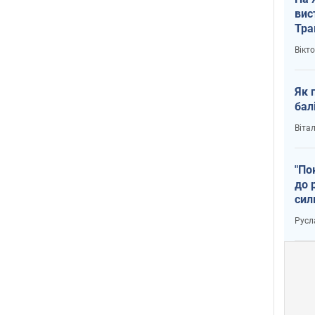
вис
Тра
Вікт
Як 
бал
Віта
"По
до 
сил
Русл