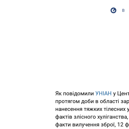
В
Як повідомили
УНІАН
у Цент
протягом доби в області за
нанесення тяжких тілесних у
фактів злісного хуліганства
факти вилучення зброї, 12 ф