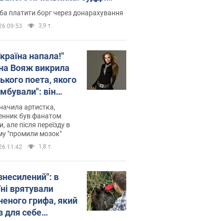
лив неочікуване рішення
ба платити борг через донарахування
3,9 т.
26 09:53
країна напала!"
на Вояж викрила
ького поета, якого
мбували": він
ь російської не
начила артистка,
 а тепер хоче
енник був фанатом
и, але після переїзду в
циду українців
му "промили мозок"
1,8 т.
26 11:42
знесилений": в
їні врятували
неного грифа, який
в для себе