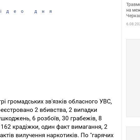
нети
Травм
Фото
на меж
ідео дня
Черка
6.08.20
рі громадських зв'язків обласного УВС,
реєстровано 2 вбивства, 2 випадки
шкоджень, 6 розбоїв, 30 грабежів, 8
, 162 крадіжки, один факт вимагання, 2
актів вилучення наркотиків. По "гарячих