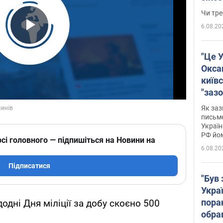
ухва
Чи тре
6.08.20
Play Video
"Це У
Окса
київс
"зазо
навіт
Як заз
знав,
письм
Україн
гено
РФ йо
сі головного — підпишіться на Новини на
6.08.20
Підписатися
"Був 
Укра
пора
одні Дня міліції за добу скоєно 500
обра