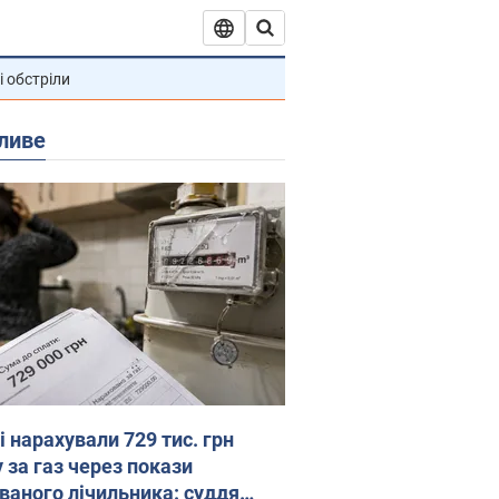
і обстріли
ливе
 нарахували 729 тис. грн
 за газ через покази
ованого лічильника: суддя