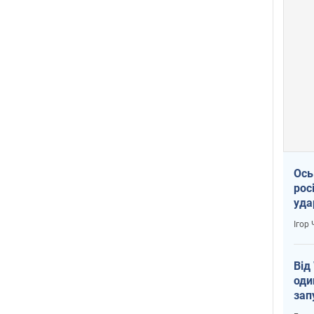
Ось
рос
уда
Ігор
Від
оди
зап
реа