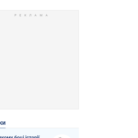
ки
якому боці історії