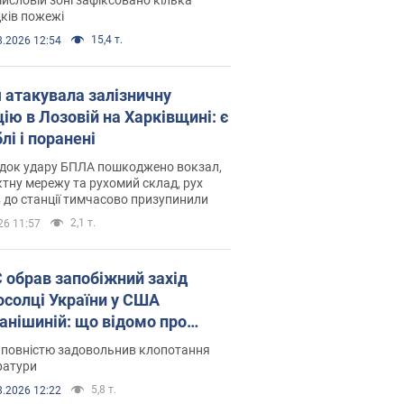
ків пожежі
15,4 т.
8.2026 12:54
я атакувала залізничну
ію в Лозовій на Харківщині: є
лі і поранені
ідок удару БПЛА пошкоджено вокзал,
тну мережу та рухомий склад, рух
в до станції тимчасово призупинили
2,1 т.
26 11:57
запобіжний захід
осолці України у США
анішиній: що відомо про
ву
 повністю задовольнив клопотання
ратури
5,8 т.
8.2026 12:22