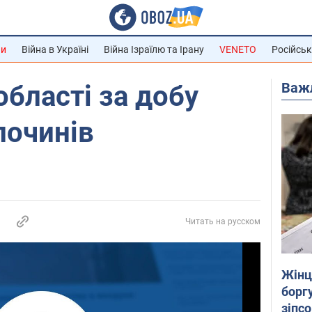
ни
Війна в Україні
Війна Ізраїлю та Ірану
VENETO
Російськ
Важ
області за добу
лочинів
Читать на русском
Жінці
боргу
зіпс