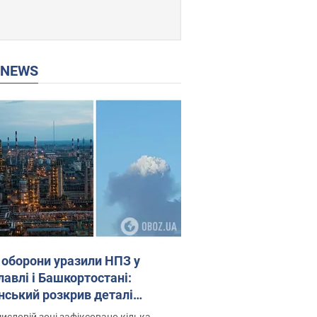
P NEWS
 оборони уразили НПЗ у
лавлі і Башкортостані:
нський розкрив деталі
операції. Фото і відео
исловій зоні зафіксовано кілька