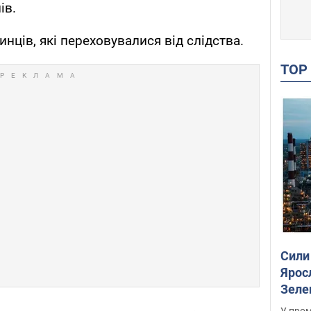
ів.
инців, які переховувалися від слідства.
TO
Сили
Ярос
Зеле
У пром