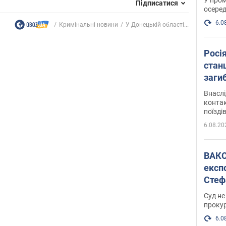
Підписатися
осеред
6.0
Кримінальні новини
У Донецькій області...
Росі
станц
загиб
Внасл
контак
поїзді
6.08.20
ВАКС обрав 
експ
Стеф
спра
Суд не
проку
6.0