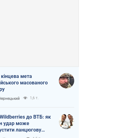
 кінцева мета
ійського масованого
ру
1,6 т.
 Чернецький
 Wildberries до ВТБ: як
н удар може
устити ланцюгову
кцію в Росії