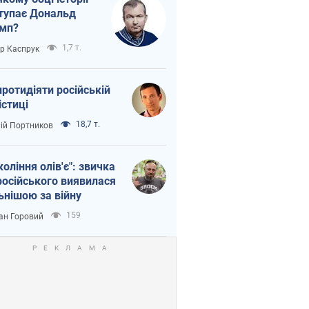
тупає Дональд
мп?
1,7 т.
ор Каспрук
протидіяти російській
істиці
18,7 т.
лій Портников
коління олів'є": звичка
російського виявилася
ьнішою за війну
159
ан Горовий