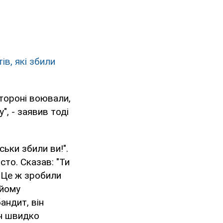
ів, які збили
стороні воювали,
", - заявив тоді
ськи збили ви!".
сто. Сказав: "Ти
 "Це ж зробили
 йому
андит, він
ін швидко