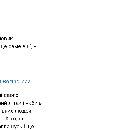
йовик
е саме він", -
и Boeing 777
ді свого
ий літак і якби в
ільних людей.
.. А то, що
оглашусь.І ще