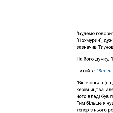
"Будемо говорит
"Похмурий", дуж
зазначив Тиунов
На його думку, "
Читайте:
"Зелен
"Він воював (на 
керівництва, але
його владі був п
Тим більше я чув
тепер з нього р