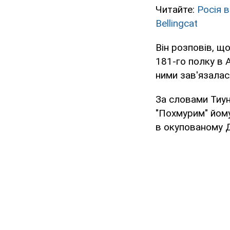
Читайте:
Росія 
Bellingcat
Він розповів, щ
181-го полку в 
ними зав'язалас
За словами Тиун
"Похмурим" йому
в окупованому 