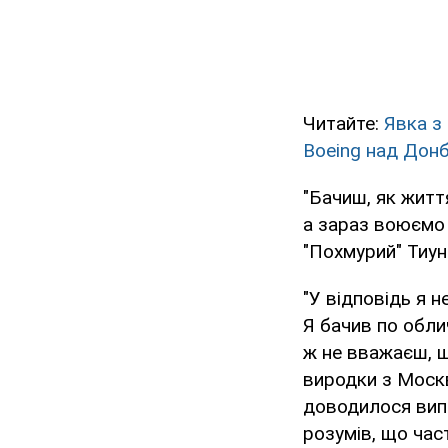
Читайте:
Явка з 
Boeing над Дон
"Бачиш, як житт
а зараз воюємо о
"Похмурий" Тиун
"У відповідь я 
Я бачив по обли
ж не вважаєш, щ
виродки з Москв
доводилося випр
розумів, що час