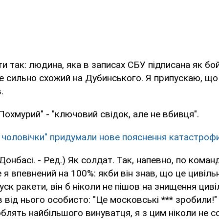
и так: людина, яка в записах СБУ підписана як бо
е сильно схожий на Дубинського. Я припускаю, що ц
.
Похмурий" - "ключовий свідок, але не вбивця".
і чоловічки" придумали нове пояснення катастроф
Донбасі. - Ред.) Як солдат. Так, напевно, по коман
 я впевнений на 100%: якби він знав, що це цивільн
уск ракети, він б ніколи не пішов на знищення цив
 від нього особисто: "Це московські *** зробили!" .
облять найбільшого винуватця, я з цим ніколи не с