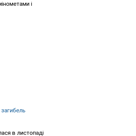
мінометами і
 загибель
лася в листопаді