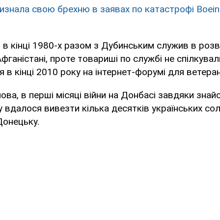
визнала свою брехню в заявах по катастрофі Boein
о в кінці 1980-х разом з Дубинським служив в розв
Афганістані, проте товариші по службі не спілкува
я в кінці 2010 року на інтернет-форумі для ветеран
ова, в перші місяці війни на Донбасі завдяки знай
 вдалося вивезти кілька десятків українських сол
Донецьку.