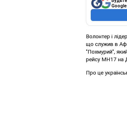
Будьте
Google
Волонтер і ліде
що служив в Афг
"Похмурий", яки
рейсу МН17 на 
Про це українсь