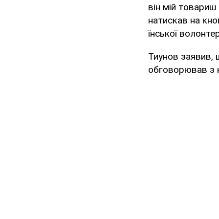
він мій товариш
натискав на кно
їнської волонтер
Тиунов заявив, 
обговорював з 