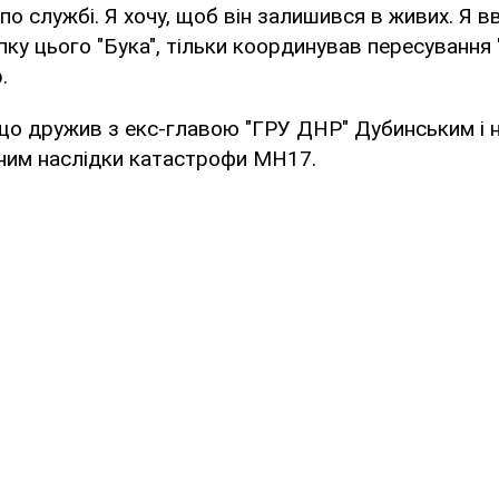
 по службі. Я хочу, щоб він залишився в живих. Я в
пку цього "Бука", тільки координував пересування "
.
що дружив з екс-главою "ГРУ ДНР" Дубинським і н
ним наслідки катастрофи MH17.