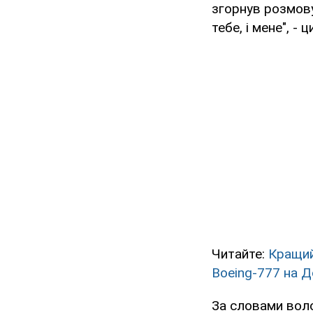
згорнув розмову:
тебе, і мене", -
Читайте:
Кращий
Boeing-777 на Д
За словами воло