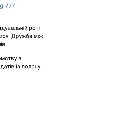
g-777 -
ідувальній роті
лися. Дружба між
ів.
омству з
датів із полону