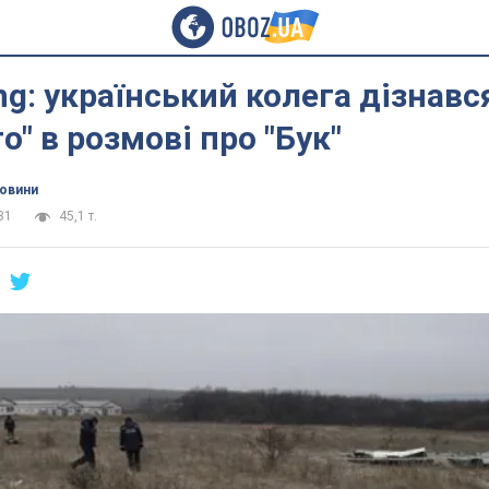
ng: український колега дізнавс
о" в розмові про "Бук"
новини
31
45,1 т.