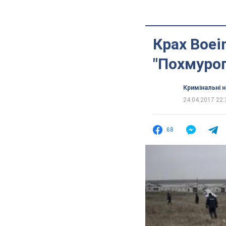
Крах Boei
"Похмурог
Кримінальні 
24.04.2017 22:
68