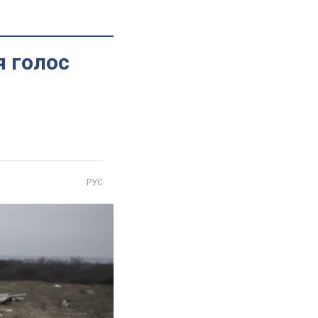
я голос
РУС