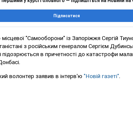
 першими у курсі головного — підпишіться на Новини на
Підписатися
р місцевої "Самооборони" із Запоріжжя Сергій Тиун
аністані з російським генералом Сергієм Дубинсь
й підозрюється в причетності до катастрофи мала
Донбасі.
кий волонтер заявив в інтерв'ю
"Новій газеті"
.