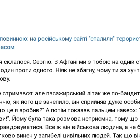
повинною: на російському сайті "спалили" терорист
басом
я склалося, Сергію. В Афгані ми з тобою на одній 
дин проти одного. Ніяк не збагну, чому ти за хунту
ову.
не стримався: але пасажирський літак же по-бандит
ччю, як його це зачепило, він сприйняв дуже особи
о це я зробив?" А потім показав пальцем наверх:
и!". Йому була така розмова неприємна, тому що
авдовуватися. Все ж він військова людина, а не б
тково винен у загибелі цивільних людей. Так що в