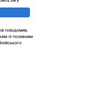
 OBOZ.UA у
ов повідомив,
ким із позивним
йзійського