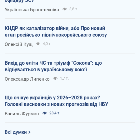
офіцеру ЗСУ
Українська Бронетехніка
3,8 т.
КНДР як каталізатор війни, або Про новий
етап російсько-північнокорейського союзу
Олексій Кущ
4,0 т.
Вихід до еліти ЧС та тріумф "Сокола": що
відбувається в українському хокеї
Олександр Липенко
1,7 т.
Що очікує українців у 2026–2028 роках?
Головні висновки з нових прогнозів від НБУ
Василь Фурман
28,4 т.
Всі думки