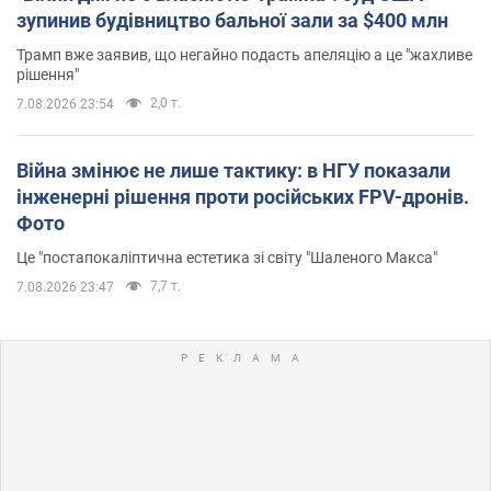
зупинив будівництво бальної зали за $400 млн
Трамп вже заявив, що негайно подасть апеляцію а це "жахливе
рішення"
2,0 т.
7.08.2026 23:54
Війна змінює не лише тактику: в НГУ показали
інженерні рішення проти російських FPV-дронів.
Фото
Це "постапокаліптична естетика зі світу "Шаленого Макса"
7,7 т.
7.08.2026 23:47