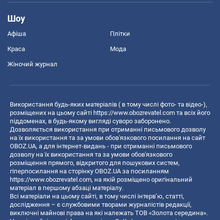
Шоу
Афіша
Плітки
Краса
Мода
Жіночий журнал
Використання будь-яких матеріалів ( в тому числі фото- та відео-),
розміщених на цьому сайті
https://www.obozrevatel.com
та всіх його
піддоменах, в будь-якому вигляді суворо заборонено.
Дозволяється використання при отриманні письмового дозволу
на їх використання та за умови обов'язкового посилання на сайт
OBOZ.UA, а для інтернет-видань - при отриманні письмового
дозволу на їх використання та за умови обов'язкового
розміщення прямого, відкритого для пошукових систем,
гіперпосилання на сторінку OBOZ.UA за посиланням
https://www.obozrevatel.com
, на якій розміщено оригінальний
матеріал в першому абзаці матеріалу.
Всі матеріали на цьому сайті, в тому числі інтерв’ю, статті,
дослідження – є службовими творами журналістів редакції,
виключні майнові права на які належать ТОВ «Золота середина».