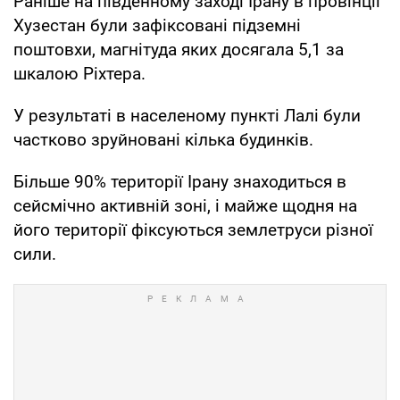
Раніше на південному заході Ірану в провінції
Хузестан були зафіксовані підземні
поштовхи, магнітуда яких досягала 5,1 за
шкалою Ріхтера.
У результаті в населеному пункті Лалі були
частково зруйновані кілька будинків.
Більше 90% території Ірану знаходиться в
сейсмічно активній зоні, і майже щодня на
його території фіксуються землетруси різної
сили.