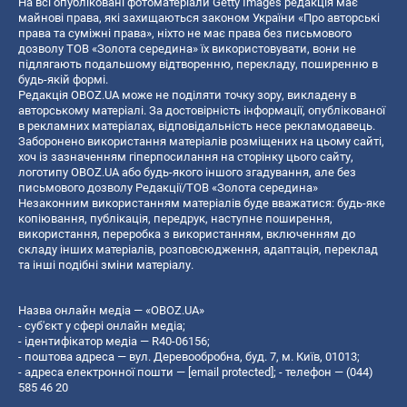
На всі опубліковані фотоматеріали Getty Images редакція має
майнові права, які захищаються законом України «Про авторські
права та суміжні права», ніхто не має права без письмового
дозволу ТОВ «Золота середина» їх використовувати, вони не
підлягають подальшому відтворенню, перекладу, поширенню в
будь-якій формі.
Редакція OBOZ.UA може не поділяти точку зору, викладену в
авторському матеріалі. За достовірність інформації, опублікованої
в рекламних матеріалах, відповідальність несе рекламодавець.
Заборонено використання матеріалів розміщених на цьому сайті,
хоч із зазначенням гіперпосилання на сторінку цього сайту,
логотипу OBOZ.UA або будь-якого іншого згадування, але без
письмового дозволу Редакції/ТОВ «Золота середина»
Незаконним використанням матеріалів буде вважатися: будь-яке
копiювання, публiкацiя, передрук, наступне поширення,
використання, переробка з використанням, включенням до
складу інших матеріалів, розповсюдження, адаптація, переклад
та інші подібні зміни матеріалу.
Назва онлайн медіа — «OBOZ.UA»
- суб'єкт у сфері онлайн медіа;
- ідентифікатор медіа — R40-06156;
- поштова адреса — вул. Деревообробна, буд. 7, м. Київ, 01013;
- адреса електронної пошти —
[email protected]
; - телефон — (044)
585 46 20