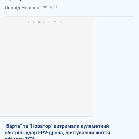
Леонід Невзлін
4,5 т.
"Варта" та "Новатор" витримали кулеметний
обстріл і удар FPV-дрона, врятувавши життя