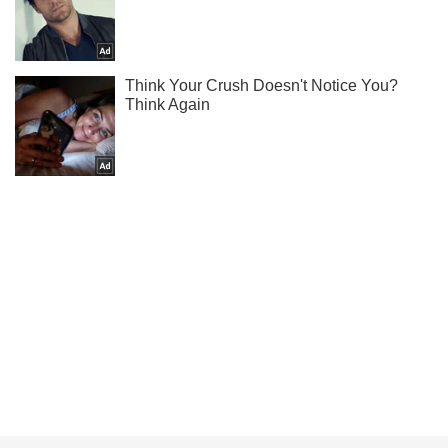
Підписуйся на наш Telegram. Отримуй тільки
найважливіше!
Підписатись
Підписатись
Кримінальні новини
За добу в...
Важливе