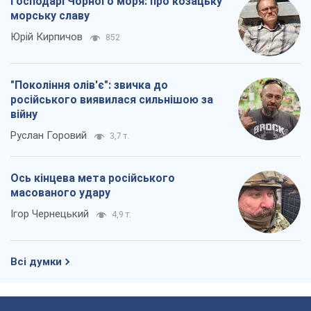
масованого удару
Ігор Чернецький
4,9 т.
Всі думки
Про компанію
Команда
Правова інформація
Політика конфіденційності
Реклама на сайті
Документи
Редакційна політика
Журналісти OBOZ.UA на місці
подій