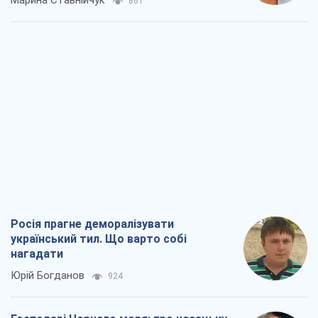
Росія прагне деморалізувати
український тил. Що варто собі
нагадати
Юрій Богданов
924
Господарі Чорного моря: про козацьку
морську славу
Юрій Кирпичов
852
"Покоління олів'є": звичка до
російського виявилася сильнішою за
війну
Руслан Горовий
3,7 т.
Ось кінцева мета російського