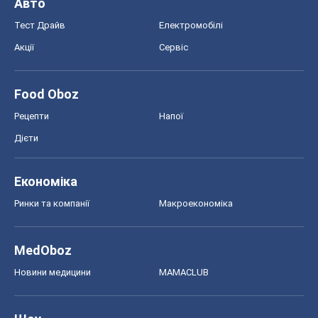
Ринки та компанії
Макроекономіка
MedOboz
Новини медицини
MAMACLUB
Шоу
Афіша
Плітки
Краса
Мода
Жіночий журнал