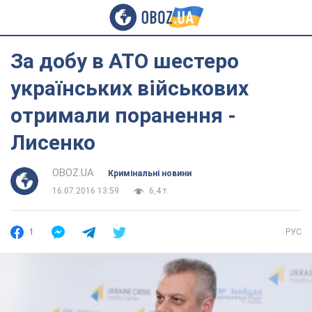
За добу в АТО шестеро
українських військових
отримали поранення -
Лисенко
OBOZ.UA
Кримінальні новини
16.07.2016 13:59
6,4 т.
1
РУС