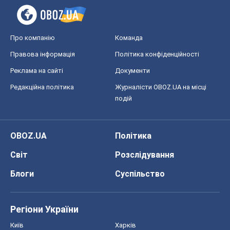
OBOZ.UA
Політика
Світ
Розслідування
Блоги
Суспільство
Регіони України
Київ
Харків
Запоріжжя
Дніпро
Черкаси
Спорт
Футбол
Баскетбол
Хокей
Бокс
Формула-1