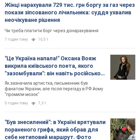
Як зазначила артистка, письменник був
українців
фанатом України, але після переїзду в РФ йому
"промили мозок"
5 годин тому
7,3 т.
"Був знесилений": в Україні врятували
пораненого грифа, який обрав для
себе нетиповий маршрут. Фото
Травмованого птаха виявили на межі Київщині
та Черкащини
5 годин тому
2,8 т.