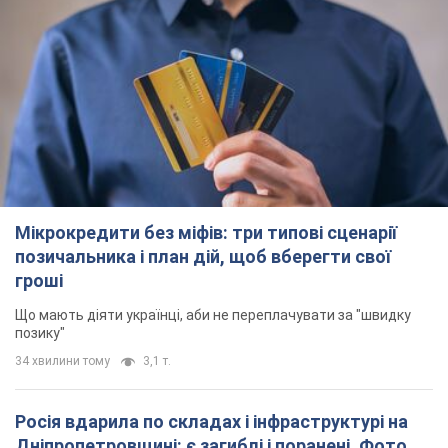
гроші
Що мають діяти українці, аби не переплачувати за "швидку
позику"
34 хвилини тому
3,1 т.
Росія вдарила по складах і інфраструктурі на
Дніпропетровщині: є загиблі і поранені. Фото
Заигнуло четверо людей
2 години тому
5,9 т.
Зеленський зібрав нараду щодо підготовки
української балістики та антибалістичної
програми FREYJA: які рішення готуються
У Києві розраховують на успішне завершення проєкту FREYJA
2 години тому
27,6 т.