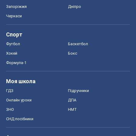
Моя школа
ГДЗ
Підручники
Онлайн уроки
ДПА
ЗНО
НМТ
СНД посібники
Авто
Тест Драйв
Електромобілі
Акції
Сервіс
Food Oboz
Рецепти
Напої
Дієти
Економіка