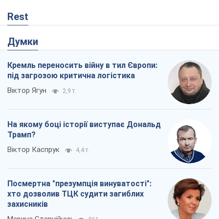
Трамп?
Віктор Каспрук
4,4 т.
Посмертна "презумпція винуватості":
хто дозволив ТЦК судити загиблих
захисників
Марина Ставнійчук
861