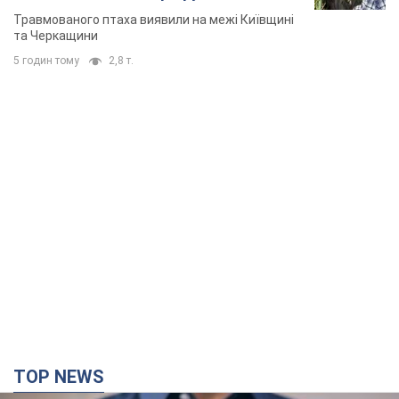
TOP NEWS
Мікрокредити без міфів: три типові сценарії
позичальника і план дій, щоб вберегти свої