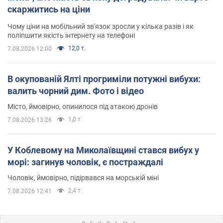
скаржитись на ціни
Чому ціни на мобільний зв'язок зросли у кілька разів і як
поліпшити якість інтернету на телефоні
12,0 т.
7.08.2026 12:00
В окупованій Ялті прогриміли потужні вибухи:
валить чорний дим. Фото і відео
Місто, ймовірно, опинилося під атакою дронів
1,0 т.
7.08.2026 13:26
У Коблевому на Миколаївщині стався вибух у
морі: загинув чоловік, є постраждалі
Чоловік, ймовірно, підірвався на морській міні
2,4 т.
7.08.2026 12:41