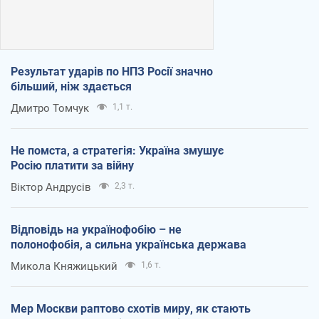
Результат ударів по НПЗ Росії значно
більший, ніж здається
Дмитро Томчук
1,1 т.
Не помста, а стратегія: Україна змушує
Росію платити за війну
Віктор Андрусів
2,3 т.
Відповідь на українофобію – не
полонофобія, а сильна українська держава
Микола Княжицький
1,6 т.
Мер Москви раптово схотів миру, як стають