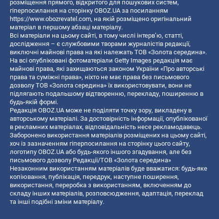
розміщення прямого, відкритого для пошукових систем,
гіперпосилання на сторінку OBOZ.UA за посиланням
https://www.obozrevatel.com
, на якій розміщено оригінальний
матеріал в першому абзаці матеріалу.
Всі матеріали на цьому сайті, в тому числі інтерв’ю, статті,
дослідження – є службовими творами журналістів редакції,
виключні майнові права на які належать ТОВ «Золота середина».
На всі опубліковані фотоматеріали Getty Images редакція має
майнові права, які захищаються законом України «Про авторські
права та суміжні права», ніхто не має права без письмового
дозволу ТОВ «Золота середина» їх використовувати, вони не
підлягають подальшому відтворенню, перекладу, поширенню в
будь-якій формі.
Редакція OBOZ.UA може не поділяти точку зору, викладену в
авторському матеріалі. За достовірність інформації, опублікованої
в рекламних матеріалах, відповідальність несе рекламодавець.
Заборонено використання матеріалів розміщених на цьому сайті,
хоч із зазначенням гіперпосилання на сторінку цього сайту,
логотипу OBOZ.UA або будь-якого іншого згадування, але без
письмового дозволу Редакції/ТОВ «Золота середина»
Незаконним використанням матеріалів буде вважатися: будь-яке
копiювання, публiкацiя, передрук, наступне поширення,
використання, переробка з використанням, включенням до
складу інших матеріалів, розповсюдження, адаптація, переклад
та інші подібні зміни матеріалу.