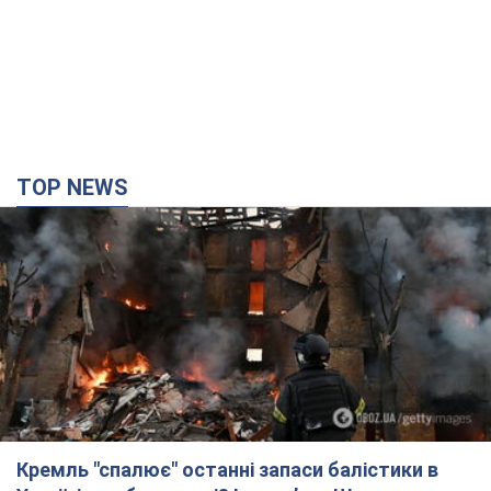
TOP NEWS
Кремль "спалює" останні запаси балістики в