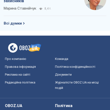
захисників
Марина Ставнійчук
8,4 т.
Всі думки
Про компанію
Команда
Правова інформація
Політика конфіденційності
Реклама на сайті
Документи
Редакційна політика
Журналісти OBOZ.UA на місці
подій
OBOZ.UA
Політика