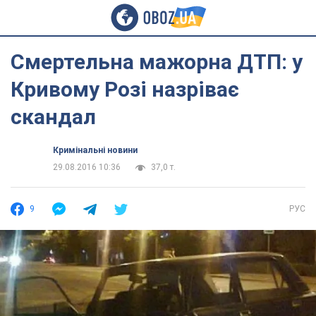
Смертельна мажорна ДТП: у
Кривому Розі назріває
скандал
Кримінальні новини
29.08.2016 10:36
37,0 т.
9
РУС