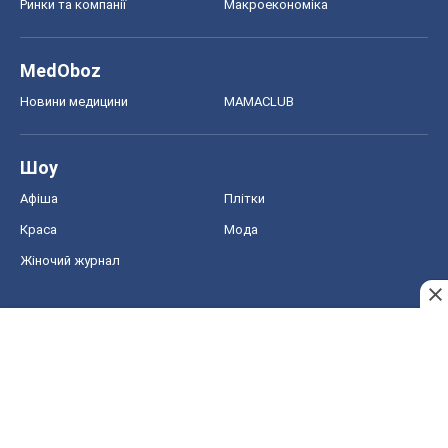
Ринки та компанії
Макроекономіка
MedOboz
Новини медицини
MAMACLUB
Шоу
Афіша
Плітки
Краса
Мода
Жіночий журнал