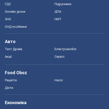
ГДЗ
Підручники
Онлайн уроки
ДПА
ЗНО
НМТ
СНД посібники
Авто
Тест Драйв
Електромобілі
Акції
Сервіс
Food Oboz
Рецепти
Напої
Дієти
Економіка