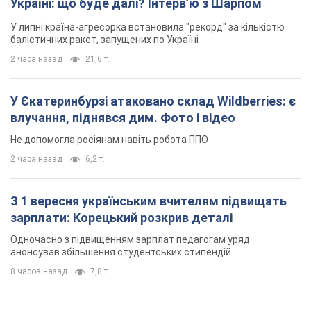
Україні: що буде далі? Інтерв’ю з Шарпом
У липні країна-агресорка встановила "рекорд" за кількістю
балістичних ракет, запущених по Україні
2 часа назад
21,6 т.
У Єкатеринбурзі атаковано склад Wildberries: є
влучання, піднявся дим. Фото і відео
Не допомогла росіянам навіть робота ППО
2 часа назад
6,2 т.
З 1 вересня українським вчителям підвищать
зарплати: Корецький розкрив деталі
Одночасно з підвищенням зарплат педагогам уряд
анонсував збільшення студентських стипендій
8 часов назад
7,8 т.