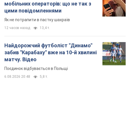
мобільних операторів: що не так з
цими повідомленнями
Як не потрапити в пастку шахраїв
12 часов назад
13,4 т.
Найдорожчий футболіст "Динамо"
забив "Карабаху" вже на 10-й хвилині
матчу. Відео
Поєдинок відбувається в Польщі
6.08.2026 20:48
5,8 т.