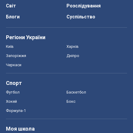
Світ
Розслідування
Блоги
Суспільство
Регіони України
Київ
Харків
Запоріжжя
Дніпро
Черкаси
Спорт
Футбол
Баскетбол
Хокей
Бокс
Формула-1
Моя школа