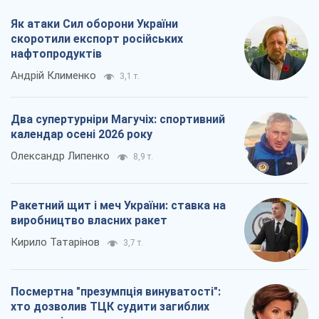
Як атаки Сил оборони України
скоротили експорт російських
нафтопродуктів
Андрій Клименко
3,1 т.
Два супертурніри Магучіх: спортивний
календар осені 2026 року
Олександр Липенко
8,9 т.
Ракетний щит і меч України: ставка на
виробництво власних ракет
Кирило Татарінов
3,7 т.
Посмертна "презумпція винуватості":
хто дозволив ТЦК судити загиблих