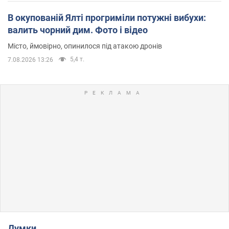
В окупованій Ялті прогриміли потужні вибухи:
валить чорний дим. Фото і відео
Місто, ймовірно, опинилося під атакою дронів
5,4 т.
7.08.2026 13:26
Думки