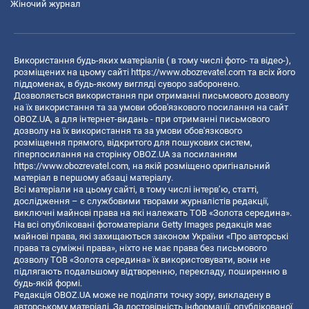
Жіночий журнал
Використання будь-яких матеріалів ( в тому числі фото- та відео-),
розміщених на цьому сайті
https://www.obozrevatel.com
та всіх його
піддоменах, в будь-якому вигляді суворо заборонено.
Дозволяється використання при отриманні письмового дозволу
на їх використання та за умови обов'язкового посилання на сайт
OBOZ.UA, а для інтернет-видань - при отриманні письмового
дозволу на їх використання та за умови обов'язкового
розміщення прямого, відкритого для пошукових систем,
гіперпосилання на сторінку OBOZ.UA за посиланням
https://www.obozrevatel.com
, на якій розміщено оригінальний
матеріал в першому абзаці матеріалу.
Всі матеріали на цьому сайті, в тому числі інтерв’ю, статті,
дослідження – є службовими творами журналістів редакції,
виключні майнові права на які належать ТОВ «Золота середина».
На всі опубліковані фотоматеріали Getty Images редакція має
майнові права, які захищаються законом України «Про авторські
права та суміжні права», ніхто не має права без письмового
дозволу ТОВ «Золота середина» їх використовувати, вони не
підлягають подальшому відтворенню, перекладу, поширенню в
будь-якій формі.
Редакція OBOZ.UA може не поділяти точку зору, викладену в
авторському матеріалі. За достовірність інформації, опублікованої