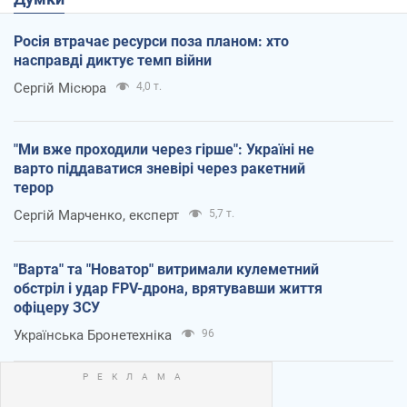
Росія втрачає ресурси поза планом: хто
насправді диктує темп війни
Сергій Місюра
4,0 т.
"Ми вже проходили через гірше": Україні не
варто піддаватися зневірі через ракетний
терор
Сергій Марченко, експерт
5,7 т.
"Варта" та "Новатор" витримали кулеметний
обстріл і удар FPV-дрона, врятувавши життя
офіцеру ЗСУ
Українська Бронетехніка
96