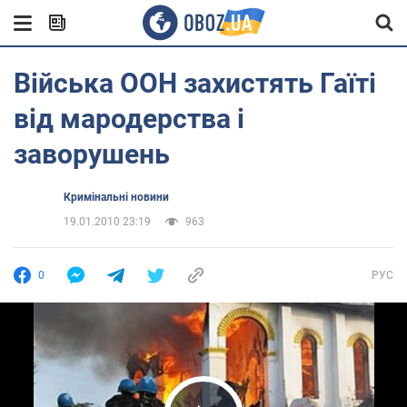
Війська ООН захистять Гаїті
від мародерства і
заворушень
Кримінальні новини
19.01.2010 23:19
963
0
РУС