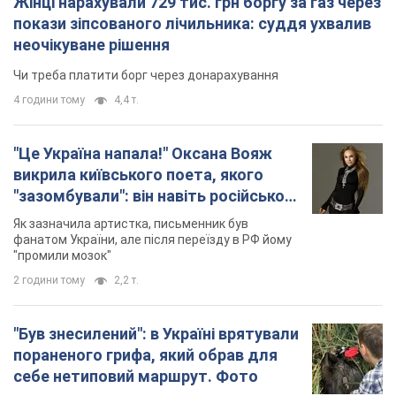
Жінці нарахували 729 тис. грн боргу за газ через
покази зіпсованого лічильника: суддя ухвалив
неочікуване рішення
Чи треба платити борг через донарахування
4 години тому
4,4 т.
"Це Україна напала!" Оксана Вояж
викрила київського поета, якого
"зазомбували": він навіть російської
не знав, а тепер хоче геноциду
Як зазначила артистка, письменник був
українців
фанатом України, але після переїзду в РФ йому
"промили мозок"
2 години тому
2,2 т.
"Був знесилений": в Україні врятували
пораненого грифа, який обрав для
себе нетиповий маршрут. Фото