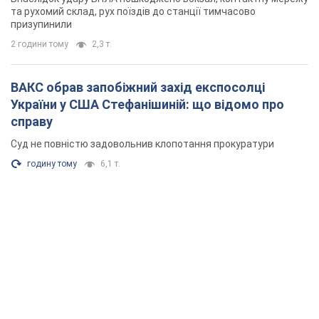
та рухомий склад, рух поїздів до станції тимчасово
призупинили
2 години тому
2,3 т.
ВАКС обрав запобіжний захід експосолці
України у США Стефанішиній: що відомо про
справу
Суд не повністю задовольнив клопотання прокуратури
годину тому
6,1 т.