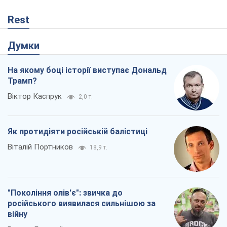
Rest
Думки
На якому боці історії виступає Дональд
Трамп?
Віктор Каспрук
2,0 т.
Як протидіяти російській балістиці
Віталій Портников
18,9 т.
"Покоління олів'є": звичка до
російського виявилася сильнішою за
війну