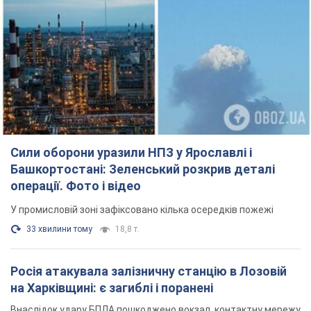
Сили оборони уразили НПЗ у Ярославлі і
Башкортостані: Зеленський розкрив деталі
операції. Фото і відео
У промисловій зоні зафіксовано кілька осередків пожежі
33 хвилини тому
18,8 т.
Росія атакувала залізничну станцію в Лозовій
на Харківщині: є загиблі і поранені
Внаслідок удару БПЛА пошкоджено вокзал, контактну мережу