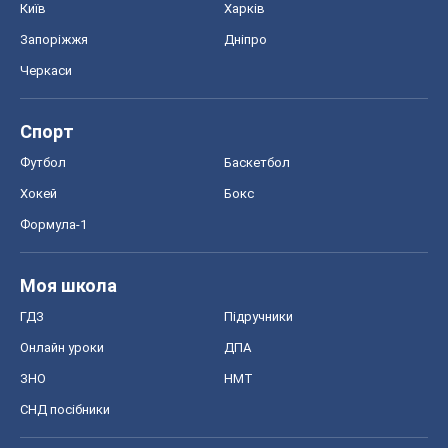
Київ
Харків
Запоріжжя
Дніпро
Черкаси
Спорт
Футбол
Баскетбол
Хокей
Бокс
Формула-1
Моя школа
ГДЗ
Підручники
Онлайн уроки
ДПА
ЗНО
НМТ
СНД посібники