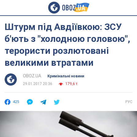
Штурм під Авдіївкою: ЗСУ
б'ють з "холодною головою",
терористи розлютовані
великими втратами
OBOZ.UA
Кримінальні новини
29.01.2017 20:36
179,6 т.
425
РУС