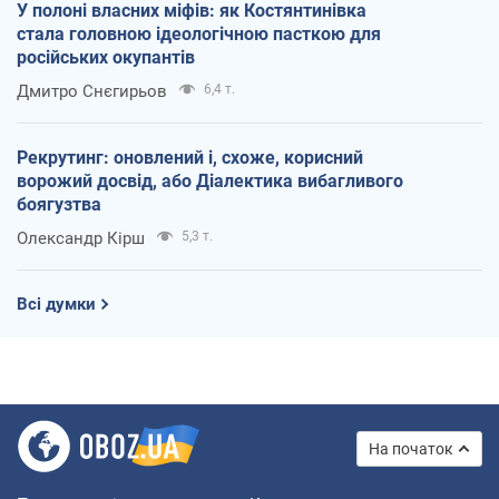
У полоні власних міфів: як Костянтинівка
стала головною ідеологічною пасткою для
російських окупантів
Дмитро Снєгирьов
6,4 т.
Рекрутинг: оновлений і, схоже, корисний
ворожий досвід, або Діалектика вибагливого
боягузтва
Олександр Кірш
5,3 т.
Всі думки
На початок