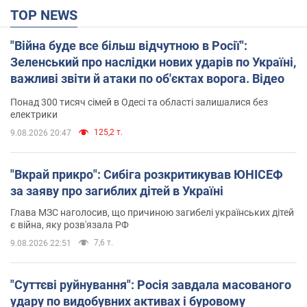
TOP NEWS
"Війна буде все більш відчутною в Росії":
Зеленський про наслідки нових ударів по Україні,
важливі звіти й атаки по об'єктах ворога. Відео
Понад 300 тисяч сімей в Одесі та області залишалися без
електрики
125,2 т.
9.08.2026 20:47
"Вкрай прикро": Сибіга розкритикував ЮНІСЕФ
за заяву про загиблих дітей в Україні
Глава МЗС наголосив, що причиною загибелі українських дітей
є війна, яку розв'язала РФ
7,6 т.
9.08.2026 22:51
"Суттєві руйнування": Росія завдала масованого
удару по видобувних активах і буровому