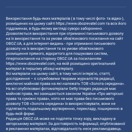
Використання будь-яких матеріалів ( в тому числі фото- та відео-),
розміщених на цьому сайті
https://www.obozrevatel.com
та всіх його
піддоменах, в будь-якому вигляді суворо заборонено.
Дозволяється використання при отриманні письмового дозволу
на їх використання та за умови обов'язкового посилання на сайт
OBOZ.UA, а для інтернет-видань - при отриманні письмового
дозволу на їх використання та за умови обов'язкового
розміщення прямого, відкритого для пошукових систем,
гіперпосилання на сторінку OBOZ.UA за посиланням
https://www.obozrevatel.com
, на якій розміщено оригінальний
матеріал в першому абзаці матеріалу.
Всі матеріали на цьому сайті, в тому числі інтерв’ю, статті,
дослідження – є службовими творами журналістів редакції,
виключні майнові права на які належать ТОВ «Золота середина».
На всі опубліковані фотоматеріали Getty Images редакція має
майнові права, які захищаються законом України «Про авторські
права та суміжні права», ніхто не має права без письмового
дозволу ТОВ «Золота середина» їх використовувати, вони не
підлягають подальшому відтворенню, перекладу, поширенню в
будь-якій формі.
Редакція OBOZ.UA може не поділяти точку зору, викладену в
авторському матеріалі. За достовірність інформації, опублікованої
в рекламних матеріалах, відповідальність несе рекламодавець.