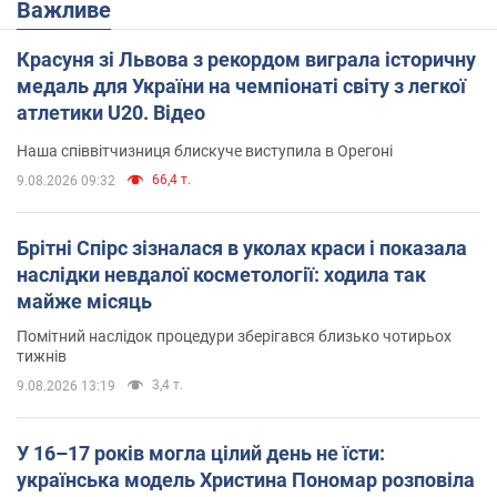
Важливе
Красуня зі Львова з рекордом виграла історичну
медаль для України на чемпіонаті світу з легкої
атлетики U20. Відео
Наша співвітчизниця блискуче виступила в Орегоні
66,4 т.
9.08.2026 09:32
Брітні Спірс зізналася в уколах краси і показала
наслідки невдалої косметології: ходила так
майже місяць
Помітний наслідок процедури зберігався близько чотирьох
тижнів
3,4 т.
9.08.2026 13:19
У 16–17 років могла цілий день не їсти:
українська модель Христина Пономар розповіла