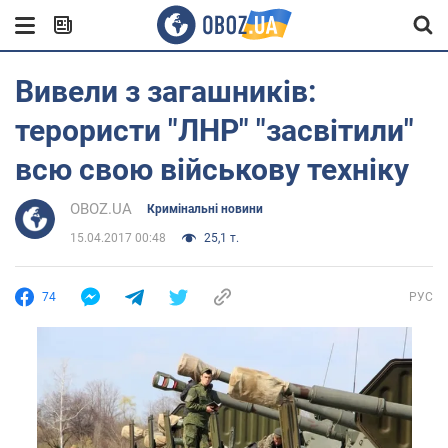
Вивели з загашників:
терористи "ЛНР" "засвітили"
всю свою військову техніку
OBOZ.UA
Кримінальні новини
15.04.2017 00:48
25,1 т.
74
РУС