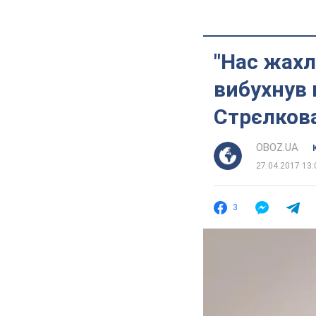
"Нас жахл
вибухнув 
Стрєлков
OBOZ.UA
27.04.2017 13:
3