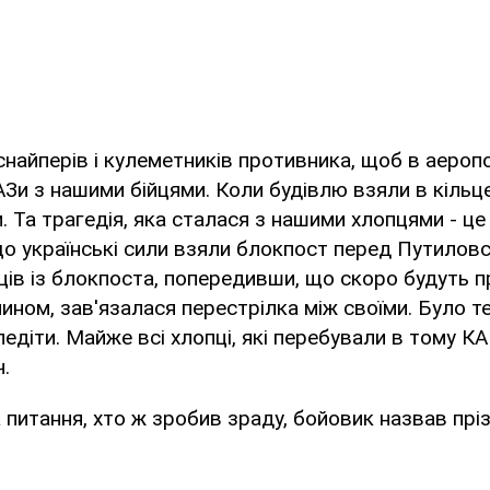
найперів і кулеметників противника, щоб в аероп
и з нашими бійцями. Коли будівлю взяли в кільце
и. Та трагедія, яка сталася з нашими хлопцями - ц
о українські сили взяли блокпост перед Путилов
ців із блокпоста, попередивши, що скоро будуть 
 чином, зав'язалася перестрілка між своїми. Було 
едіти. Майже всі хлопці, які перебували в тому КА
.
 питання, хто ж зробив зраду, бойовик назвав пр