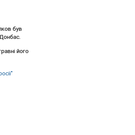
лков був
 Донбас.
травні його
осії"