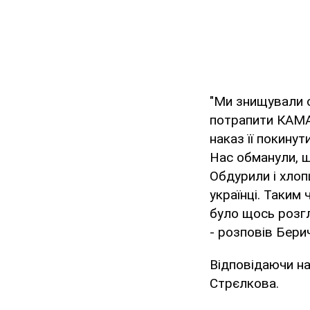
"Ми знищували с
потрапити КАМАЗ
наказ її покинут
Нас обманули, щ
Обдурили і хлоп
українці. Таким
було щось розгл
- розповів Берич
Відповідаючи на
Стрєлкова.