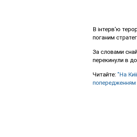
В інтерв'ю теро
поганим стратег
За словами снайп
перекинули в до
Читайте:
"На Ки
попередженням