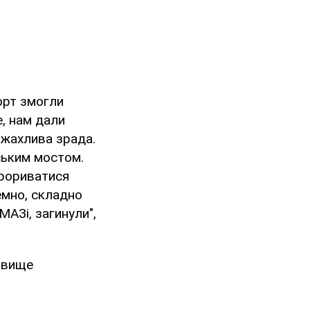
орт змогли
, нам дали
е жахлива зрада.
ським мостом.
прориватися
темно, складно
МАЗі, загинули",
ізвище