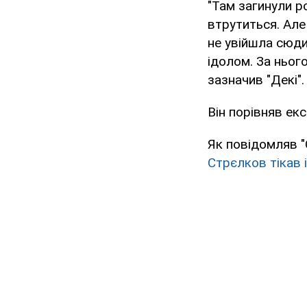
"Там загинули р
втрутиться. Але
не увійшла сюди
ідолом. За нього
зазначив "Декі".
Він порівняв ек
Як повідомляв "
Стрєлков тікав 