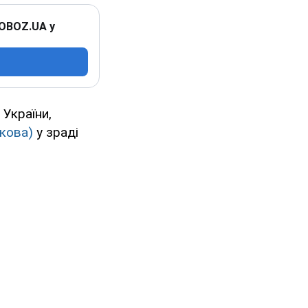
 OBOZ.UA у
 України,
лкова)
у зраді