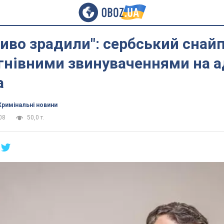
иво зрадили": сербський снай
гнівними звинуваченнями на а
а
Кримінальні новини
08
50,0 т.