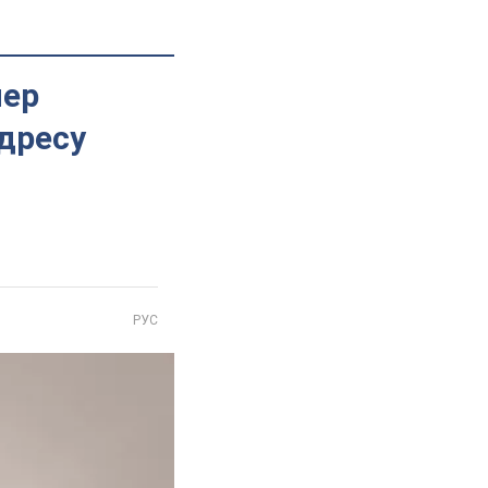
пер
дресу
РУС