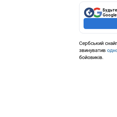
Будьте
Google
Сербський снайп
звинуватив
одно
бойовиків.