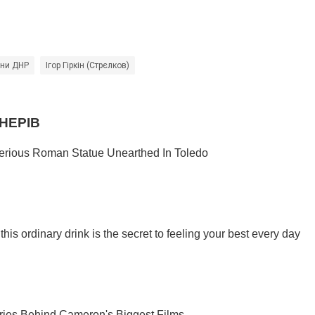
ни ДНР
Ігор Гіркін (Стрєлков)