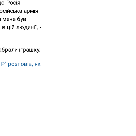
що Росія
осійська армія
я мене був
в цій людині", -
абрали іграшку.
" розповів, як