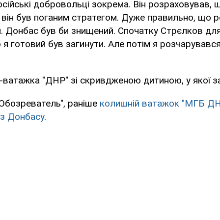
осійські добровольці зокрема. Він розраховував, 
 він був поганим стратегом. Дуже правильно, що р
. Донбас був би знищений. Спочатку Стрєлков дл
 я готовий був загинути. Але потім я розчарувався 
с-ватажка "ДНР" зі скривдженою дитиною, у якої з
Обозреватель", раніше
колишній ватажок "МГБ ДНР
із Донбасу
.