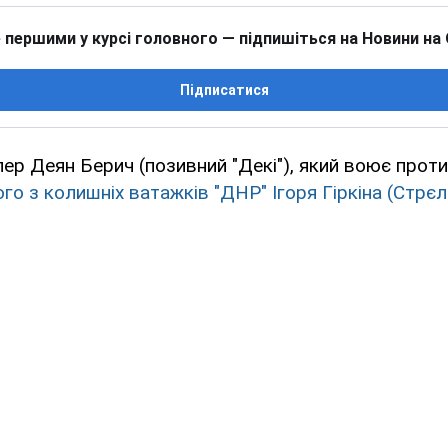
 першими у курсі головного — підпишіться на Новини на
Підписатися
ер Деян Берич (позивний "Декі"), який воює проти
го з колишніх ватажків "ДНР" Ігоря Гіркіна (Стрє