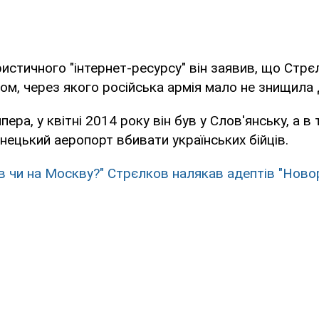
ристичного "інтернет-ресурсу" він заявив, що Стрє
ом, через якого російська армія мало не знищила
ера, у квітні 2014 року він був у Слов'янську, а в 
нецький аеропорт вбивати українських бійців.
їв чи на Москву?" Стрєлков налякав адептів "Новор