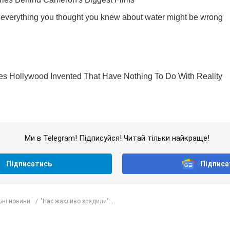
Ми в Telegram! Підписуйся! Читай тільки найкраще!
Підписатись
Підписа
ьні новини
"Нас жахливо зрадили":...