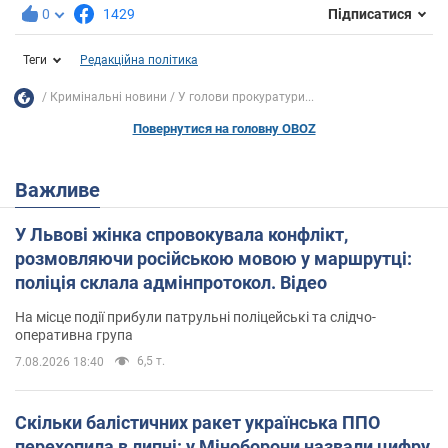
0
1429
Підписатися
Теги
Редакційна політика
Кримінальні новини
У голови прокуратури...
Повернутися на головну OBOZ
Важливе
У Львові жінка спровокувала конфлікт,
розмовляючи російською мовою у маршрутці:
поліція склала адмінпротокол. Відео
На місце події прибули патрульні поліцейські та слідчо-
оперативна група
6,5 т.
7.08.2026 18:40
Скільки балістичних ракет українська ППО
перехопила в липні: у Міноборони назвали цифру