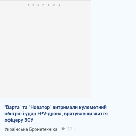
"Варта" та "Новатор" витримали кулеметний
обстріл і удар FPV-дрона, врятувавши життя
офіцеру ЗСУ
Українська Бронетехніка
2,1 т.