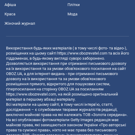
Афіша
Плітки
Краса
Мода
Жіночий журнал
Використання будь-яких матеріалів ( в тому числі фото- та відео-),
розміщених на цьому сайті
https://www.obozrevatel.com
та всіх його
піддоменах, в будь-якому вигляді суворо заборонено.
Дозволяється використання при отриманні письмового дозволу
на їх використання та за умови обов'язкового посилання на сайт
OBOZ.UA, а для інтернет-видань - при отриманні письмового
дозволу на їх використання та за умови обов'язкового
розміщення прямого, відкритого для пошукових систем,
гіперпосилання на сторінку OBOZ.UA за посиланням
https://www.obozrevatel.com
, на якій розміщено оригінальний
матеріал в першому абзаці матеріалу.
Всі матеріали на цьому сайті, в тому числі інтерв’ю, статті,
дослідження – є службовими творами журналістів редакції,
виключні майнові права на які належать ТОВ «Золота середина».
На всі опубліковані фотоматеріали Getty Images редакція має
майнові права, які захищаються законом України «Про авторські
права та суміжні права», ніхто не має права без письмового