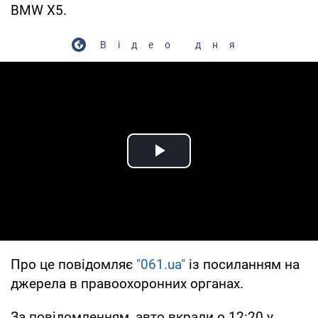
BMW X5.
Відео дня
Play Video
Про це повідомляє
"061.ua"
із посиланням на
джерела в правоохоронних органах.
За повідомленням, авто вкрали о 12:20 у