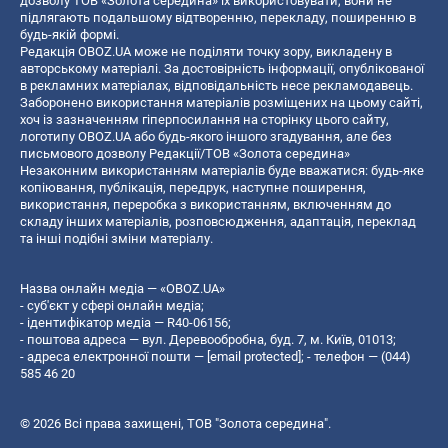
дозволу ТОВ «Золота середина» їх використовувати, вони не
підлягають подальшому відтворенню, перекладу, поширенню в
будь-якій формі.
Редакція OBOZ.UA може не поділяти точку зору, викладену в
авторському матеріалі. За достовірність інформації, опублікованої
в рекламних матеріалах, відповідальність несе рекламодавець.
Заборонено використання матеріалів розміщених на цьому сайті,
хоч із зазначенням гіперпосилання на сторінку цього сайту,
логотипу OBOZ.UA або будь-якого іншого згадування, але без
письмового дозволу Редакції/ТОВ «Золота середина»
Незаконним використанням матеріалів буде вважатися: будь-яке
копiювання, публiкацiя, передрук, наступне поширення,
використання, переробка з використанням, включенням до
складу інших матеріалів, розповсюдження, адаптація, переклад
та інші подібні зміни матеріалу.
Назва онлайн медіа — «OBOZ.UA»
- суб'єкт у сфері онлайн медіа;
- ідентифікатор медіа — R40-06156;
- поштова адреса — вул. Деревообробна, буд. 7, м. Київ, 01013;
- адреса електронної пошти —
[email protected]
; - телефон — (044)
585 46 20
© 2026 Всі права захищені, ТОВ "Золота середина".