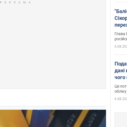
"Бал
Сіко
пере
Укра
Глава 
російс
6.08.20
Пода
дані 
чого
Це пот
обліку
6.08.20