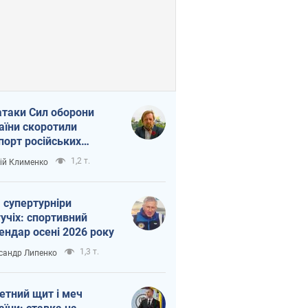
атаки Сил оборони
аїни скоротили
порт російських
топродуктів
1,2 т.
ій Клименко
 супертурніри
учіх: спортивний
ендар осені 2026 року
1,3 т.
сандр Липенко
етний щит і меч