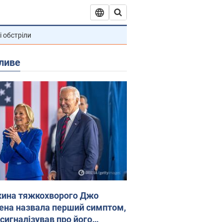
і обстріли
ливе
ина тяжкохворого Джо
ена назвала перший симптом,
 сигналізував про його