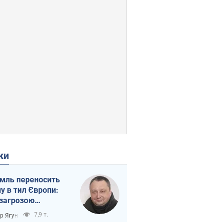
ки
мль переносить
ну в тил Європи:
 загрозою
тична логістика
7,9 т.
ор Ягун