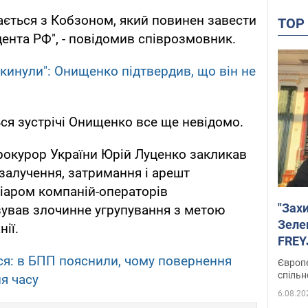
ається з Кобзоном, який повинен завести
TO
дента РФ", - повідомив співрозмовник.
 кинули": Онищенко підтвердив, що він не
ся зустрічі Онищенко все ще невідомо.
рокурор України Юрій Луценко закликав
 залучення, затримання і арешт
іаром компаній-операторів
"Зах
зував злочинне угрупування з метою
Зеле
ії.
FREYJ
підтр
я: в БПП пояснили, чому повернення
Європе
спільн
я часу
6.08.20