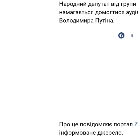
Народний депутат від групи
намагається домогтися аудіє
Володимира Путіна.
В
Про це повідомляє портал
Z
інформоване джерело.