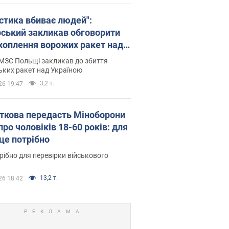
істика вбиває людей":
рський закликав обговорити
хоплення ворожих ракет над
їною
МЗС Польщі закликав до збиття
ьких ракет над Україною
3,2 т.
26 19:47
ткова передасть Міноборони
про чоловіків 18-60 років: для
 це потрібно
рібно для перевірки військового
13,2 т.
26 18:42