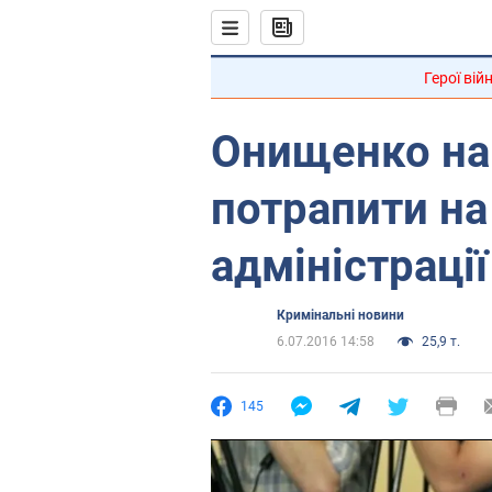
Герої вій
Онищенко на
потрапити на
адміністрації
Кримінальні новини
6.07.2016 14:58
25,9 т.
145