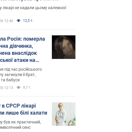
есивний" рак
 лікарі не надали цьому належної
12,5 т.
26 12:46
ила Росія: померла
чна дівчинка,
нена внаслідок
ської атаки на
ину. Фото
ня під час російського
лу загинули її брат,
 та бабуся
9,7 т.
26 12:13
 в СРСР лікарі
ли лише білі халати
у був як практичний,
символічний сенс