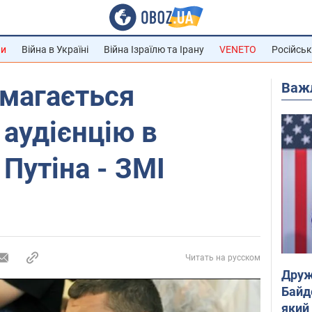
ни
Війна в Україні
Війна Ізраїлю та Ірану
VENETO
Російськ
Важ
магається
 аудієнцію в
 Путіна - ЗМІ
Читать на русском
Друж
Байд
який