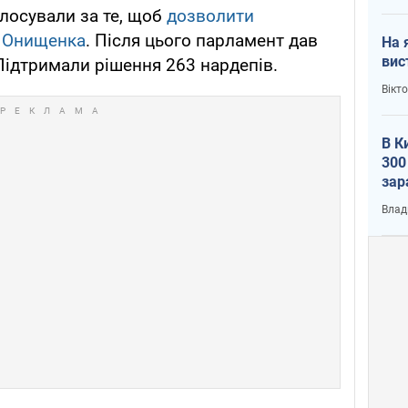
олосували за те, щоб
дозволити
 Онищенка
. Після цього парламент дав
На 
вис
ідтримали рішення 263 нардепів.
Вікт
В К
300
зар
всу
Влад