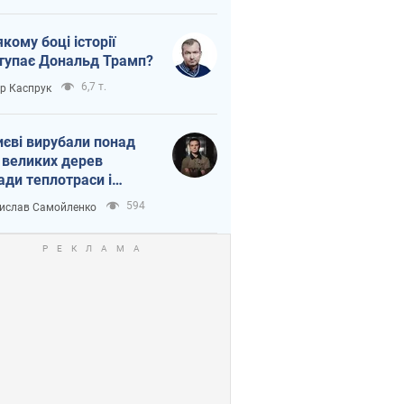
якому боці історії
тупає Дональд Трамп?
6,7 т.
ор Каспрук
иєві вирубали понад
 великих дерев
ади теплотраси і
переч Генплану
594
ислав Самойленко