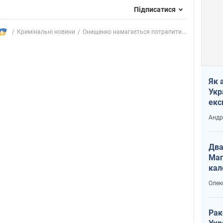
Підписатися
Кримінальні новини
Онищенко намагається потрапити...
Як 
Укр
екс
наф
Андр
Два
Маг
кал
Олек
Рак