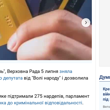
ь", Верховна Рада 5 липня
зняла
Дум
о депутата
від "Волі народу" і дозволила
Кре
вій
яке підтримали 275 нардепів, парламент
під
ка до кримінальної відповідальності
.
кри
Вікт