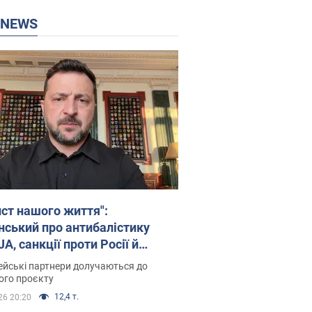
P NEWS
ист нашого життя":
нський про антибалістику
A, санкції проти Росії й
имку аграріїв. Відео
йські партнери долучаються до
ого проєкту
12,4 т.
26 20:20