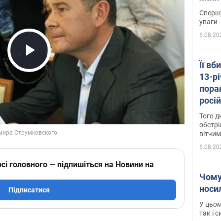
"агр
Спершу
уваги
6.08.20
Play Video
Її вб
13-рі
пора
росій
Сумщ
Того д
обстрі
вітчим
6.08.20
сі головного — підпишіться на Новини на
Чому
носи
Підписатися
У цьом
так і 