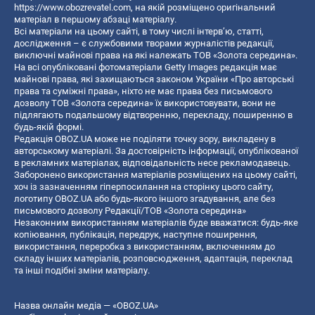
https://www.obozrevatel.com
, на якій розміщено оригінальний
матеріал в першому абзаці матеріалу.
Всі матеріали на цьому сайті, в тому числі інтерв’ю, статті,
дослідження – є службовими творами журналістів редакції,
виключні майнові права на які належать ТОВ «Золота середина».
На всі опубліковані фотоматеріали Getty Images редакція має
майнові права, які захищаються законом України «Про авторські
права та суміжні права», ніхто не має права без письмового
дозволу ТОВ «Золота середина» їх використовувати, вони не
підлягають подальшому відтворенню, перекладу, поширенню в
будь-якій формі.
Редакція OBOZ.UA може не поділяти точку зору, викладену в
авторському матеріалі. За достовірність інформації, опублікованої
в рекламних матеріалах, відповідальність несе рекламодавець.
Заборонено використання матеріалів розміщених на цьому сайті,
хоч із зазначенням гіперпосилання на сторінку цього сайту,
логотипу OBOZ.UA або будь-якого іншого згадування, але без
письмового дозволу Редакції/ТОВ «Золота середина»
Незаконним використанням матеріалів буде вважатися: будь-яке
копiювання, публiкацiя, передрук, наступне поширення,
використання, переробка з використанням, включенням до
складу інших матеріалів, розповсюдження, адаптація, переклад
та інші подібні зміни матеріалу.
Назва онлайн медіа — «OBOZ.UA»