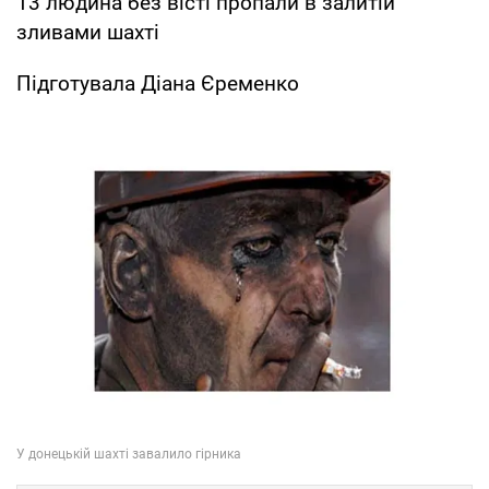
13 людина без вісті пропали в залитій
зливами шахті
Підготувала Діана Єременко