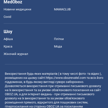
MedOboz
Новини медицини
MAMACLUB
Covid
Шоу
Афіша
Плітки
Краса
Мода
Жіночий журнал
Використання будь-яких матеріалів ( в тому числі фото- та відео-),
розміщених на цьому сайті
https://www.obozrevatel.com
та всіх його
піддоменах, в будь-якому вигляді суворо заборонено.
Дозволяється використання при отриманні письмового дозволу
на їх використання та за умови обов'язкового посилання на сайт
OBOZ.UA, а для інтернет-видань - при отриманні письмового
дозволу на їх використання та за умови обов'язкового
розміщення прямого, відкритого для пошукових систем,
гіперпосилання на сторінку OBOZ.UA за посиланням