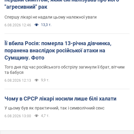
"агресивний" рак
Спершу лікарі не надали цьому належної уваги
13,3 т.
6.08.2026 12:46
Її вбила Росія: померла 13-річна дівчинка,
поранена внаслідок російської атаки на
Сумщину. Фото
Того дня під час російського обстрілу загинули її брат, вітчим
та бабуся
9,9 т.
6.08.2026 12:13
Чому в СРСР лікарі носили лише білі халати
У цьому був як практичний, так і символічний сенс
4,7 т.
6.08.2026 13:00