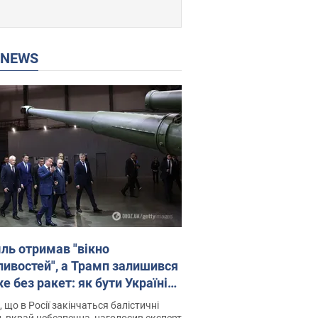
P NEWS
ль отримав "вікно
ивостей", а Трамп залишився
 без ракет: як бути Україні?
рв’ю з Мельником
 що в Росії закінчаться балістичні
, вкрай небезпечна, наголосив експерт