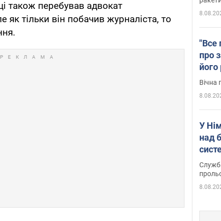
иці також перебував адвокат
8.08.20
е як тільки він побачив журналіста, то
ння.
"Все 
про з
його
Київ
Вічна 
8.08.20
У Ні
над 
систе
Служба
проль
8.08.20