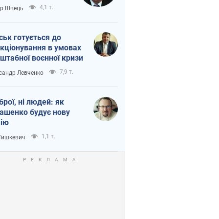
тіна?
4,1 т.
ор Швець
ськ готується до
кціонування в умовах
штабної воєнної кризи
7,9 т.
сандр Левченко
зброї, ні людей: як
ашенко будує нову
ію
1,1 т.
 Тишкевич