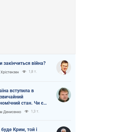
и закінчиться війна?
1,8 т.
 Хрістензен
аїна вступила в
звичайний
номічний стан. Чи є
тло вкінці тунелю?
1,3 т.
м Денисенко
 буде Крим, той і