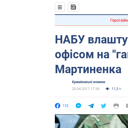
Герої вій
НАБУ влаштув
офісом на "г
Мартиненка
Кримінальні новини
20.04.2017 17:34
11,3 т.
132