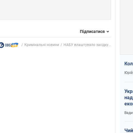
Підписатися
Кримінальні новини
НАБУ влаштувало засідку...
Кол
Юрій
Укр
над
еко
сві
Вади
Чий