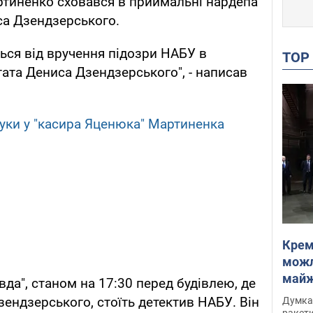
ртиненко сховався в приймальні нардепа
са Дзендзерського.
ься від вручення підозри НАБУ в
TO
ата Дениса Дзендзерського", - написав
ки у "касира Яценюка" Мартиненка
Крем
можл
майже
вда", станом на 17:30 перед будівлею, де
Інте
ндзерського, стоїть детектив НАБУ. Він
Думка,
ракети