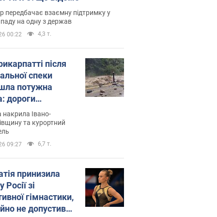
р передбачає взаємну підтримку у
ападу на одну з держав
4,3 т.
26 00:22
рикарпатті після
альної спеки
шла потужна
а: дороги
творились на
 накрила Івано-
. Відео
івщину та курортний
ель
6,7 т.
26 09:27
атія принизила
у Росії зі
тивної гімнастики,
ійно не допустивши