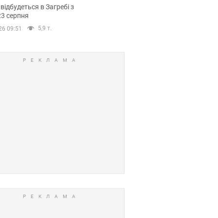
емпіонату Європи
 відбудеться в Загребі з
вних спортсменів
23 серпня
5,9 т.
26 09:51