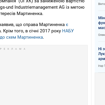
 компанія" (ОГХК) за заниженою вартістю
і Пу
Вікт
ungs-und Industriemanagement AG із метою
тересів Мартиненка.
Мін
фун
заявив, що справа Мартиненка
є
мас
 Крім того, в січні 2017 року
НАБУ
Олек
 до схем Мартиненка
.
Ні 
Лук
арм
Ігар