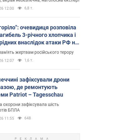
6,8 т.
26 12:00
горіло": очевидиця розповіла
агибель 3-річного хлопчика і
 рідних внаслідок атаки РФ на
щину. Відео та фото
пам'ять жертвам російського терору
1,6 т.
26 12:07
меччині зафіксували дрони
базою, де ремонтують
ми Patriot – Tagesschau
 охорони зафіксувала шість
отів БПЛА
648
26 11:55