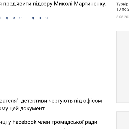
до ч
 пред'явити підозру Миколі Мартиненку.
Турнір
осно
13 по 
8.08.20
ідео дня
ателя", детективи чергують під офісом
ому цей документ.
нці у Facebook член громадської ради