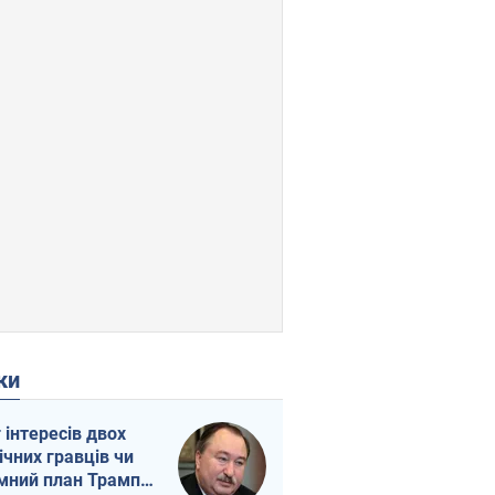
ки
г інтересів двох
ічних гравців чи
мний план Трампа