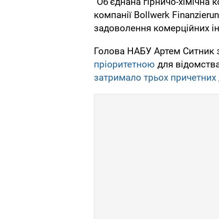
"Об'єднана гірничо-хімічна
компанії Bollwerk Finanzier
задоволення комерційних ін
Голова НАБУ Артем Ситник 
пріоритетною
для відомства.
затримало трьох причетних