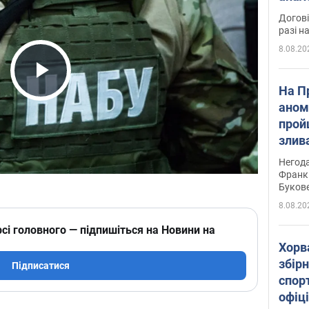
Догові
разі н
8.08.20
Play Video
На П
аном
прой
злив
пере
Негода
річки
Франк
Буков
8.08.20
сі головного — підпишіться на Новини на
Хорв
збірн
Підписатися
спор
офіц