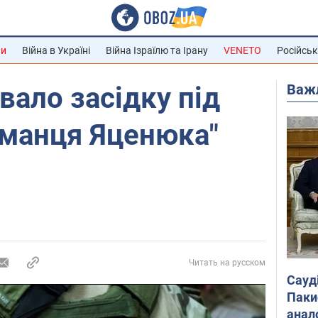
ни
Війна в Україні
Війна Ізраїлю та Ірану
VENETO
Російськ
Важ
ало засідку під
аманця Яценюка"
Читать на русском
Сауд
Паки
анал