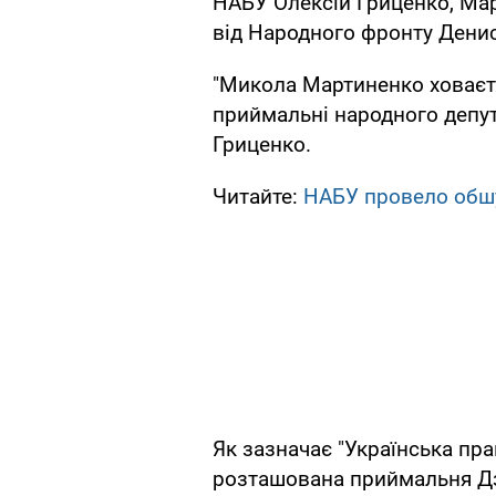
НАБУ Олексій Гриценко, Ма
від Народного фронту Дени
"Микола Мартиненко ховаєт
приймальні народного депут
Гриценко.
Читайте:
НАБУ провело обшу
Як зазначає "Українська пра
розташована приймальня Дзе