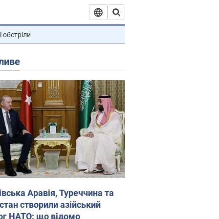
і обстріли
ливе
івська Аравія, Туреччина та
стан створили азійський
ог НАТО: що відомо