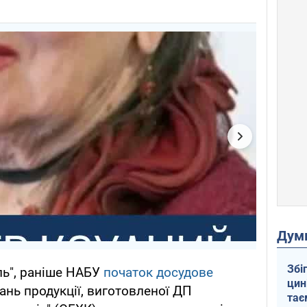
Дум
Збі
ль", раніше НАБУ
початок досудове
цин
нь продукції, виготовленої ДП
тає