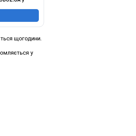
ються щогодини.
домляється у