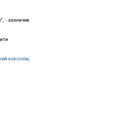
", - зазначив
вити
кий коксохім,