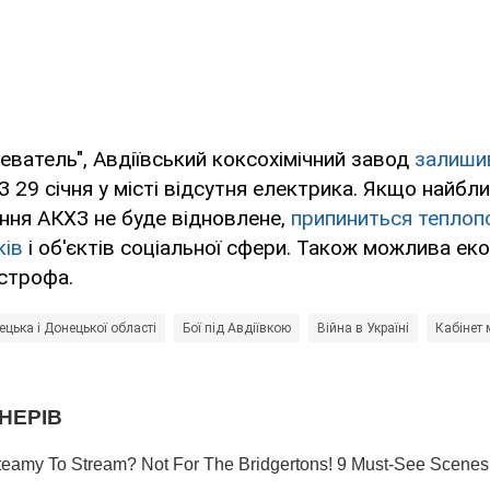
еватель", Авдіївський коксохімічний завод
залишив
 З 29 січня у місті відсутня електрика. Якщо найб
ння АКХЗ не буде відновлене,
припиниться теплоп
ків
і об'єктів соціальної сфери. Також можлива еко
строфа.
цька і Донецької області
Бої під Авдіївкою
Війна в Україні
Кабінет 