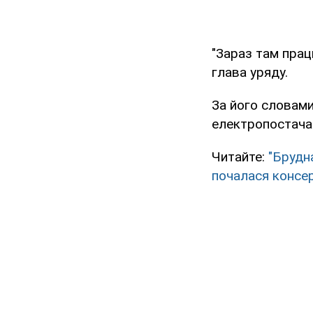
"Зараз там прац
глава уряду.
За його словами
електропостача
Читайте:
"Брудн
почалася консе