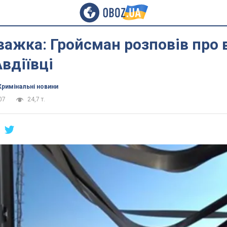
важка: Гройсман розповів про 
Авдіївці
Кримінальні новини
07
24,7 т.