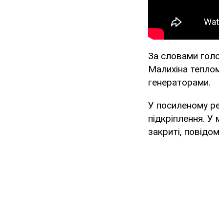
За словами голо
Малихіна тепло
генераторами.
У посиленому ре
підкріплення. У 
закриті, повідо