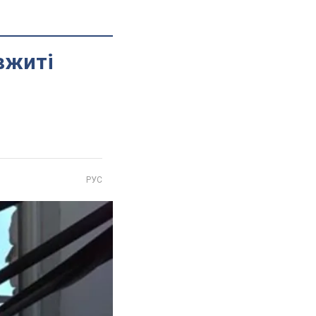
вжиті
РУС