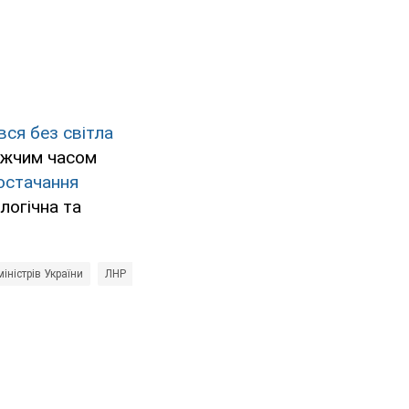
ся без світла
лижчим часом
остачання
логічна та
міністрів України
ЛНР
Новини ДНР
Володимир Гройсман