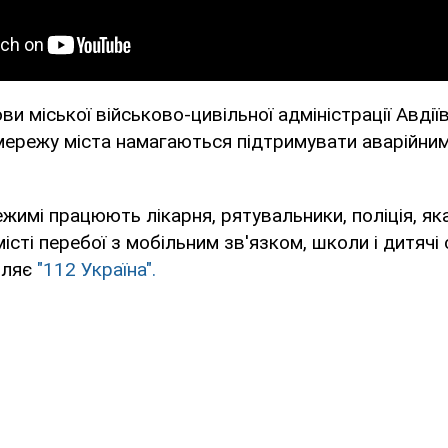
ви міської військово-цивільної адміністрації Авді
мережу міста намагаються підтримувати аварійни
жимі працюють лікарня, рятувальники, поліція, я
місті перебої з мобільним зв'язком, школи і дитяч
мляє
"112 Україна".