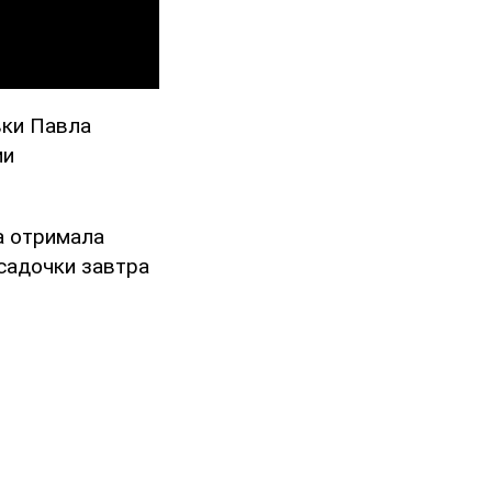
ївки Павла
ми
ка отримала
і садочки завтра