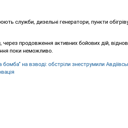
юють служби, дизельні генератори, пункти обігріву
, через продовження активних бойових дій, відно
ння поки неможливо.
а бомба" на взводі: обстріли знеструмили Авдіївсь
рвація