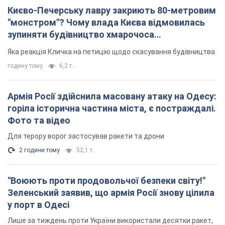
Києво-Печерську лавру закриють 80-метровим
"монстром"? Чому влада Києва відмовилась
зупиняти будівництво хмарочоса
"московського вірянина"
Яка реакція Кличка на петицію щодо скасування будівництва
годину тому
6,2 т.
Армія Росії здійснила масовану атаку на Одесу:
горіла історична частина міста, є постраждалі.
Фото та відео
Для терору ворог застосував ракети та дрони
2 години тому
52,1 т.
"Воюють проти продовольчої безпеки світу!"
Зеленський заявив, що армія Росії знову цілила
у порт в Одесі
Лише за тиждень проти України використали десятки ракет,