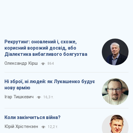
Рекрутинг: оновлений і, схоже,
корисний ворожий досвід, або
Діалектика вибагливого боягузтва
Олександр Кірш
864
Ні зброї, ні людей: як Лукашенко будує
нову армію
Ігар Тишкевич
16,3 т.
Коли закінчиться війна?
Юрій Хрістензен
12,2 т.