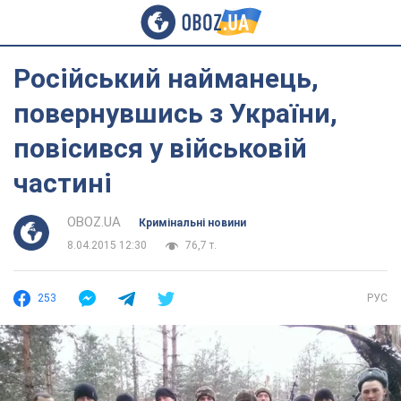
Російський найманець,
повернувшись з України,
повісився у військовій
частині
OBOZ.UA
Кримінальні новини
8.04.2015 12:30
76,7 т.
253
РУС