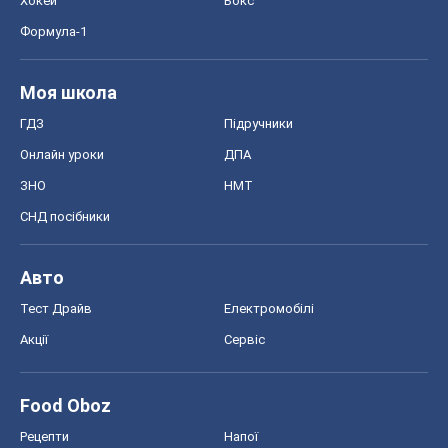
Хокей
Бокс
Формула-1
Моя школа
ГДЗ
Підручники
Онлайн уроки
ДПА
ЗНО
НМТ
СНД посібники
Авто
Тест Драйв
Електромобілі
Акції
Сервіс
Food Oboz
Рецепти
Напої