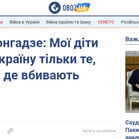
ни
Війна в Україні
Війна Ізраїлю та Ірану
VENETO
Російськ
Важ
нгадзе: Мої діти
раїну тільки те,
, де вбивають
Сауд
Паки
Читать на русском
анал