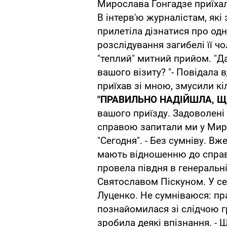
Мирослава Гонгадзе приїхала
В інтерв'ю журналістам, які 
прилетіла дізнатися про одне
розслідування загибелі її ч
"теплий" митний прийом. "Д
вашого візиту? "- Повідала в
приїхав зі мною, змусили кі
"ПРАВИЛЬНО НАДІЙШЛА, Щ
вашого приїзду. Задоволені
справою запитали ми у Миро
"Сегодня". - Без сумніву. Вж
мають відношенню до справи
провела півдня в генеральні
Святославом Піскуном. У се
Луценко. Не сумніваюся: пр
познайомилася зі слідчою г
зробила деякі впізнання. - 