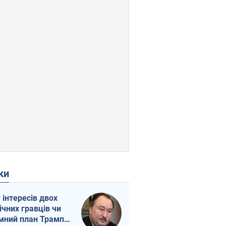
ки
г інтересів двох
ічних гравців чи
мний план Трампа