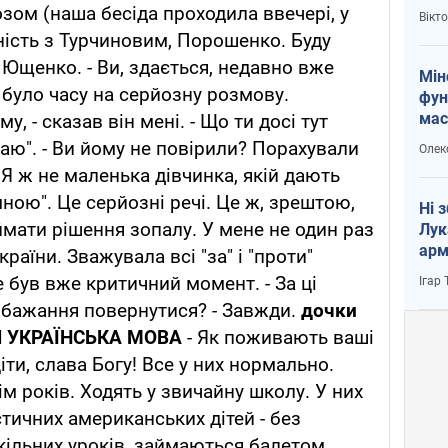
і Пу
ом (наша бесіда проходила ввечері, у
Вікт
еність з Турчиновим, Порошенко. Буду
 Ющенко. - Ви, здається, недавно вже
Мін
е було часу на серйозну розмову.
фун
мас
у, - сказав він мені. - Що ти досі тут
аю". - Ви йому не повірили? Порахували
Олек
Я ж не маленька дівчинка, якій дають
мною". Це серйозні речі. Це ж, зрештою,
Ні 
ймати рішення зопалу. У мене не один раз
Лук
арм
раїни. Зважувала всі "за" і "проти"
е був вже критичний момент. - За ці
Ігар
 бажання повернутися? - Завжди.
дочки
И УКРАЇНСЬКА МОВА
- Як поживають ваші
іти, слава Богу! Все у них нормально.
ім років. Ходять у звичайну школу. У них
тичних американських дітей - без
ільних уроків, займаються балетом,