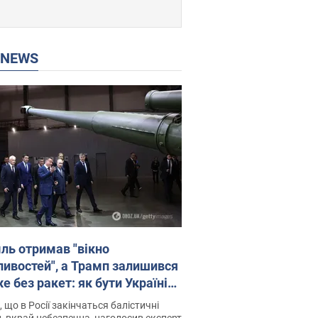
P NEWS
ль отримав "вікно
ивостей", а Трамп залишився
 без ракет: як бути Україні?
рв’ю з Мельником
 що в Росії закінчаться балістичні
, вкрай небезпечна, наголосив експерт