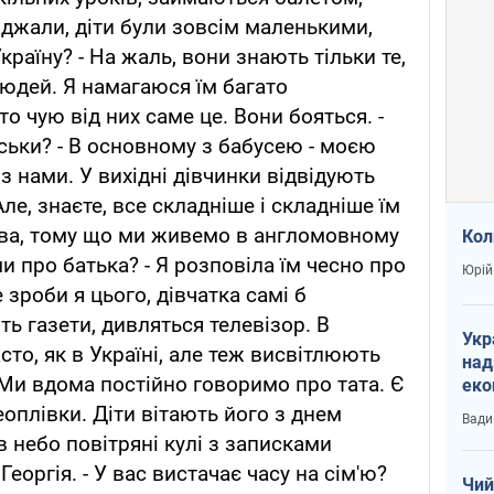
джали, діти були зовсім маленькими,
раїну? - На жаль, вони знають тільки те,
людей. Я намагаюся їм багато
то чую від них саме це. Вони бояться. -
ськи? - В основному з бабусею - моєю
 нами. У вихідні дівчинки відвідують
ле, знаєте, все складніше і складніше їм
мова, тому що ми живемо в англомовному
Кол
ми про батька? - Я розповіла їм чесно про
Юрій
 зроби я цього, дівчатка самі б
ь газети, дивляться телевізор. В
Укр
сто, як в Україні, але теж висвітлюють
над
 Ми вдома постійно говоримо про тата. Є
еко
сві
еоплівки. Діти вітають його з днем
Вади
 небо повітряні кулі з записками
еоргія. - У вас вистачає часу на сім'ю?
Чий