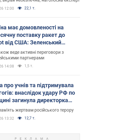
22,1 т.
26 12:00
їна має домовленості на
сячну поставку ракет до
iot від США: Зеленський
рив подробиці
акож веде активні переговори з
ейськими партнерами
1,5 т.
26 14:08
а про учнів та підтримувала
гогів: внаслідок удару РФ по
щині загинула директорка
ького ліцею, її чоловік та онук
пам'ять жертвам російського терору
12,7 т.
26 13:32