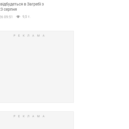
емпіонату Європи
 відбудеться в Загребі з
вних спортсменів
23 серпня
9,5 т.
26 09:51