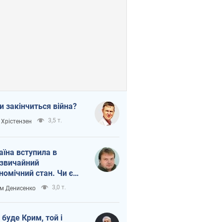
и закінчиться війна?
3,5 т.
 Хрістензен
аїна вступила в
звичайний
номічний стан. Чи є
тло вкінці тунелю?
3,0 т.
м Денисенко
 буде Крим, той і