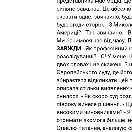
представника мас-медіа. Це
сильно заважав. Це абсолют
сказати одне: звичайно, бу
буде згоди сторін. - З Мик
Америці? - Так, звичайно. - 
Ми бачимося час від часу.
П
ЗАВЖДИ
- Як професійний ю
розслідуванні? - О! У мене 
двох словах і не скажеш. З 
Європейського суду, де його
збираєтеся відкликати цей п
описала стільки виявлених 
снилося. - Як скоро суд роз
півроку винесе рішення. - Що
високими чиновниками? - Я
отримати якомога більше ін
Ставлю питання, аналізую ск