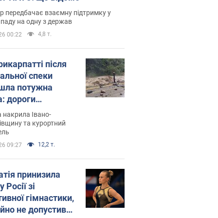
р передбачає взаємну підтримку у
ападу на одну з держав
4,8 т.
26 00:22
рикарпатті після
альної спеки
шла потужна
а: дороги
творились на
 накрила Івано-
. Відео
івщину та курортний
ель
12,2 т.
26 09:27
атія принизила
у Росії зі
тивної гімнастики,
ійно не допустивши