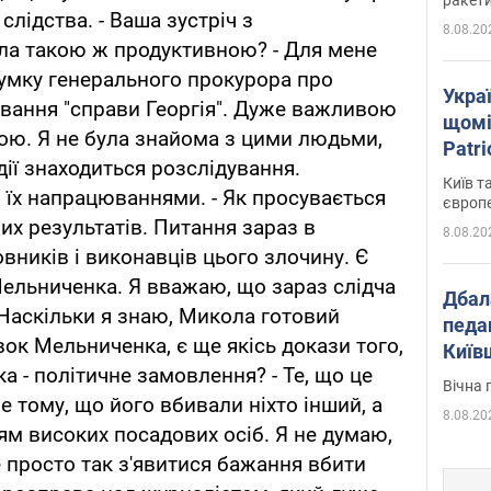
слідства. - Ваша зустріч з
8.08.20
ла такою ж продуктивною? - Для мене
умку генерального прокурора про
Укра
ування "справи Георгія". Дуже важливою
щомі
пою. Я не була знайома з цими людьми,
Patr
адії знаходиться розслідування.
розк
Київ т
їх напрацюваннями. - Як просувається
європ
их результатів. Питання зараз в
8.08.20
ників і виконавців цього злочину. Є
Мельниченка. Я вважаю, що зараз слідча
Дбал
 Наскільки я знаю, Микола готовий
педа
івок Мельниченка, є ще якісь докази того,
Київ
 - політичне замовлення? - Те, що це
київс
Вічна 
е тому, що його вбивали ніхто інший, а
8.08.20
ям високих посадових осіб. Я не думаю,
 просто так з'явитися бажання вбити