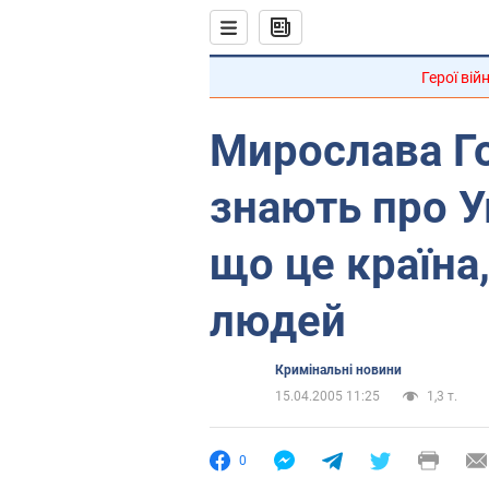
Герої вій
Мирослава Го
знають про Ук
що це країна
людей
Кримінальні новини
15.04.2005 11:25
1,3 т.
0