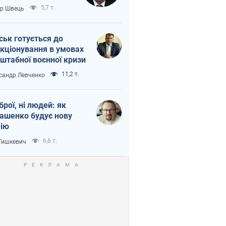
тіна?
5,7 т.
ор Швець
ськ готується до
кціонування в умовах
штабної воєнної кризи
11,2 т.
сандр Левченко
зброї, ні людей: як
ашенко будує нову
ію
6,6 т.
 Тишкевич