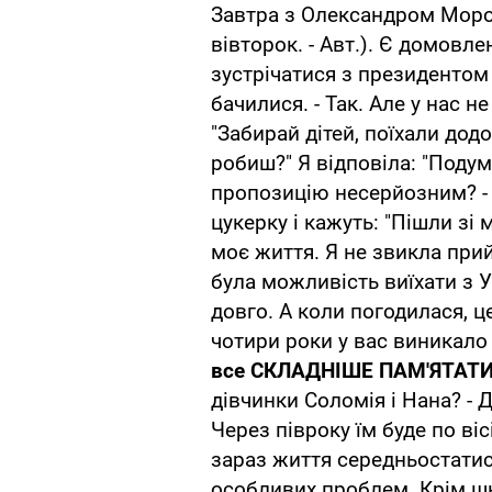
Завтра з Олександром Мороз
вівторок. - Авт.). Є домовл
зустрічатися з президентом
бачилися. - Так. Але у нас н
"Забирай дітей, поїхали додом
робиш?" Я відповіла: "Подум
пропозицію несерйозним? - 
цукерку і кажуть: "Пішли зі 
моє життя. Я не звикла при
була можливість виїхати з Ук
довго. А коли погодилася, ц
чотири роки у вас виникало
все СКЛАДНІШЕ ПАМ'ЯТАТ
дівчинки Соломія і Нана? - Д
Через півроку їм буде по віс
зараз життя середньостатис
особливих проблем. Крім шк