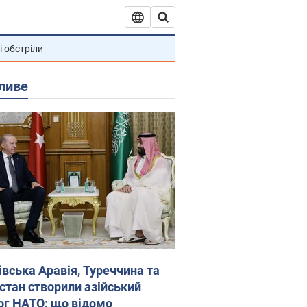
і обстріли
ливе
івська Аравія, Туреччина та
стан створили азійський
ог НАТО: що відомо