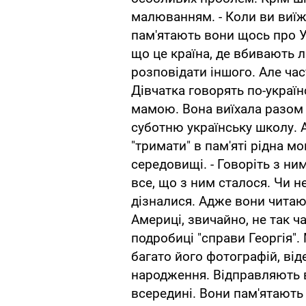
малюванням. - Коли ви виїж
пам'ятають вони щось про Ук
що це країна, де вбивають 
розповідати іншого. Але час
Дівчатка говорять по-україн
мамою. Вона виїхала разом з
суботню українську школу. А
"тримати" в пам'яті рідна 
середовищі. - Говоріть з ни
все, що з ним сталося. Чи не
дізналися. Адже вони читают
Америці, звичайно, не так ча
подробиці "справи Георгія".
багато його фотографій, від
народження. Відправляють в
всередині. Вони пам'ятають Г