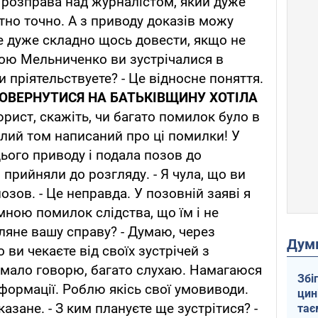
 розправа над журналістом, який дуже
но точно. А з приводу доказів можу
де дуже складно щось довести, якщо не
олою Мельниченко ви зустрічалися в
Ви пріятельствуете? - Це відносне поняття.
ОВЕРНУТИСЯ НА БАТЬКІВЩИНУ ХОТІЛА
рист, скажіть, чи багато помилок було в
цілий том написаний про ці помилки! У
цього приводу і подала позов до
 прийняли до розгляду. - Я чула, що ви
озов. - Це неправда. У позовній заяві я
мною помилок слідства, що їм і не
гляне вашу справу? - Думаю, через
Дум
 ви чекаєте від своїх зустрічей з
 мало говорю, багато слухаю. Намагаюся
Збі
формації. Роблю якісь свої умовиводи.
цин
азане. - З ким плануєте ще зустрітися? -
тає