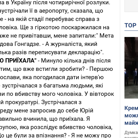
 в Україну після чотирирічної розлуки.
зустрічали її в аеропорту, сказала, що
 - на якій стадії перебуває справа з
TO
оловіка. Ще з гіркотою поскаржилася на
аже не привітавши, мене запитали:" Мета
дова Гонгадзе. - А журналіста, який
лька разів переписувати декларацію".
О ПРИЇХАЛА"
- Минуло кілька днів після
 тим, що вже встигли зробити? - Першою
слави, яка погодилася дати інтерв'ю
е зустрічалася з багатьма людьми, які
 по вбивству мого чоловіка. У вівторок
й прокуратурі. Зустрічалася з
Крем
реду мене запросив до себе Юрій
можл
авильно вчинила, що приїхала. Я
майже
рупою, яка розслідує вбивство чоловіка,
Інте
Думка,
Що це були за впізнання? - Я не можу про
ракети