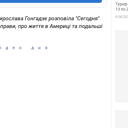
до ч
Турнір
осно
13 по 
8.08.20
ирослава Гонгадзе розповіла "Сегодня"
справи, про життя в Америці та подальші
ідео дня