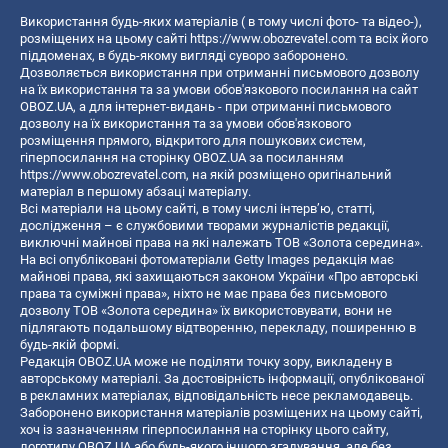
Використання будь-яких матеріалів ( в тому числі фото- та відео-),
розміщених на цьому сайті
https://www.obozrevatel.com
та всіх його
піддоменах, в будь-якому вигляді суворо заборонено.
Дозволяється використання при отриманні письмового дозволу
на їх використання та за умови обов'язкового посилання на сайт
OBOZ.UA, а для інтернет-видань - при отриманні письмового
дозволу на їх використання та за умови обов'язкового
розміщення прямого, відкритого для пошукових систем,
гіперпосилання на сторінку OBOZ.UA за посиланням
https://www.obozrevatel.com
, на якій розміщено оригінальний
матеріал в першому абзаці матеріалу.
Всі матеріали на цьому сайті, в тому числі інтерв’ю, статті,
дослідження – є службовими творами журналістів редакції,
виключні майнові права на які належать ТОВ «Золота середина».
На всі опубліковані фотоматеріали Getty Images редакція має
майнові права, які захищаються законом України «Про авторські
права та суміжні права», ніхто не має права без письмового
дозволу ТОВ «Золота середина» їх використовувати, вони не
підлягають подальшому відтворенню, перекладу, поширенню в
будь-якій формі.
Редакція OBOZ.UA може не поділяти точку зору, викладену в
авторському матеріалі. За достовірність інформації, опублікованої
в рекламних матеріалах, відповідальність несе рекламодавець.
Заборонено використання матеріалів розміщених на цьому сайті,
хоч із зазначенням гіперпосилання на сторінку цього сайту,
логотипу OBOZ.UA або будь-якого іншого згадування, але без