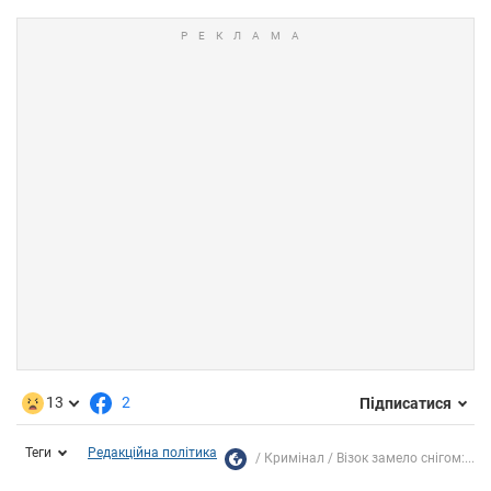
13
2
Підписатися
Теги
Редакційна політика
Кримінал
Візок замело снігом:...