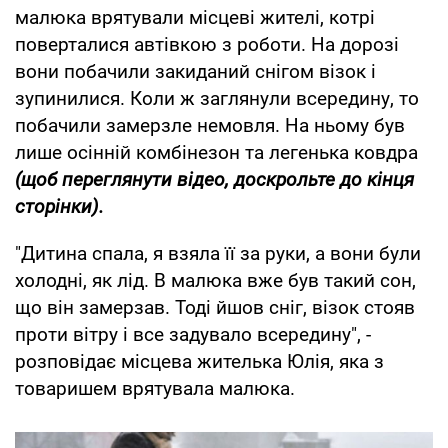
малюка врятували місцеві жителі, котрі
поверталися автівкою з роботи. На дорозі
вони побачили закиданий снігом візок і
зупинилися. Коли ж заглянули всередину, то
побачили замерзле немовля. На ньому був
лише осінній комбінезон та легенька ковдра
(щоб переглянути відео, доскрольте до кінця
сторінки).
"Дитина спала, я взяла її за руки, а вони були
холодні, як лід. В малюка вже був такий сон,
що він замерзав. Тоді йшов сніг, візок стояв
проти вітру і все задувало всередину", -
розповідає місцева жителька Юлія, яка з
товаришем врятувала малюка.