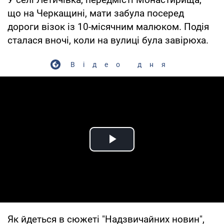
що на Черкащині, мати забула посеред
дороги візок із 10-місячним малюком. Подія
сталася вночі, коли на вулиці була завірюха.
Відео дня
Play Video
Як йдеться в сюжеті "Надзвичайних новин",