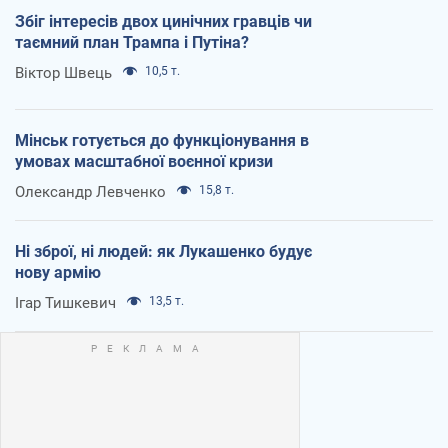
Збіг інтересів двох цинічних гравців чи
таємний план Трампа і Путіна?
Віктор Швець
10,5 т.
Мінськ готується до функціонування в
умовах масштабної воєнної кризи
Олександр Левченко
15,8 т.
Ні зброї, ні людей: як Лукашенко будує
нову армію
Ігар Тишкевич
13,5 т.