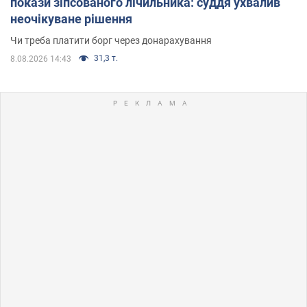
покази зіпсованого лічильника: суддя ухвалив
неочікуване рішення
Чи треба платити борг через донарахування
31,3 т.
8.08.2026 14:43