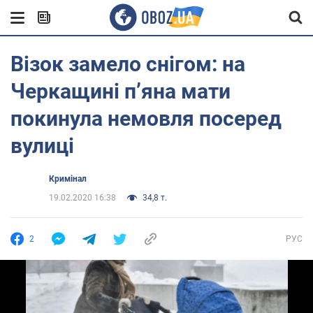
Візок замело снігом: на
Черкащині п’яна мати
покинула немовля посеред
вулиці
Кримінал
19.02.2020 16:38
34,8 т.
2
РУС