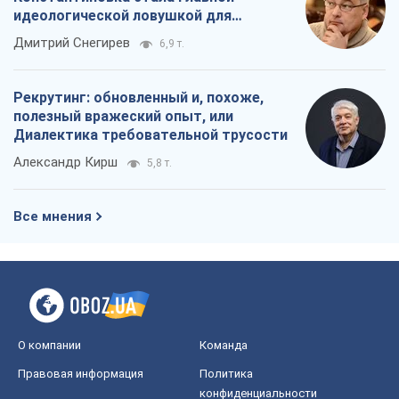
идеологической ловушкой для
российских оккупантов
Дмитрий Снегирев
6,9 т.
Рекрутинг: обновленный и, похоже,
полезный вражеский опыт, или
Диалектика требовательной трусости
Александр Кирш
5,8 т.
Все мнения
О компании
Команда
Правовая информация
Политика
конфиденциальности