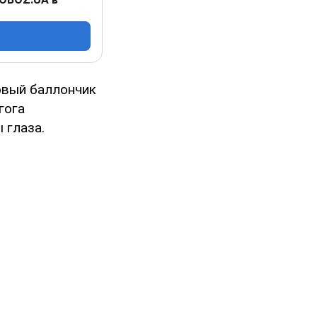
овый баллончик
гога
 глаза.