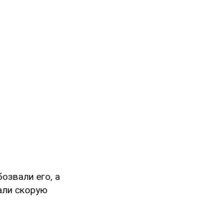
озвали его, а
али скорую