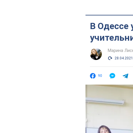
В Одессе 
учительни
Марина Лис
28.04.2021
90