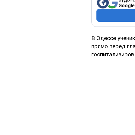
Google
В Одессе учени
прямо перед гла
госпитализирова