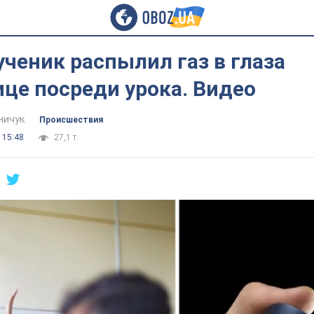
ученик распылил газ в глаза
це посреди урока. Видео
ничук
Происшествия
 15:48
27,1 т.