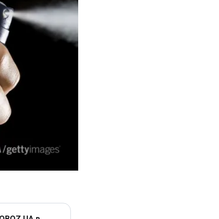
 OBOZ.UA в