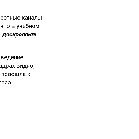
местные каналы
 что в учебном
, доскролльте
оведение
адрах видно,
а подошла к
лаза