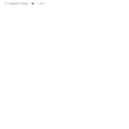
2 години тому
1,4 т.