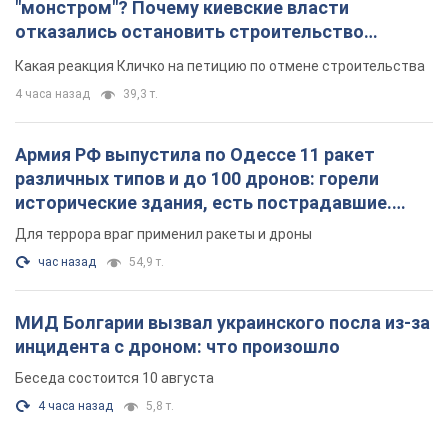
"монстром"? Почему киевские власти
отказались остановить строительство
небоскреба "московского верующего"
Какая реакция Кличко на петицию по отмене строительства
4 часа назад
39,3 т.
Армия РФ выпустила по Одессе 11 ракет
различных типов и до 100 дронов: горели
исторические здания, есть пострадавшие.
Фото и видео
Для террора враг применил ракеты и дроны
час назад
54,9 т.
МИД Болгарии вызвал украинского посла из-за
инцидента с дроном: что произошло
Беседа состоится 10 августа
4 часа назад
5,8 т.