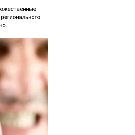
ножественные
 регионального
но.