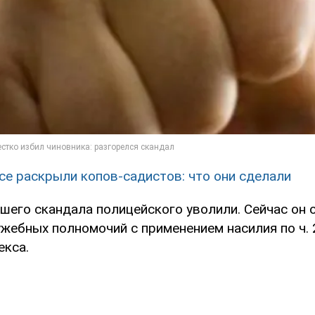
се раскрыли копов-садистов: что они сделали
шего скандала полицейского уволили. Сейчас он 
ебных полномочий с применением насилия по ч. 2
екса.