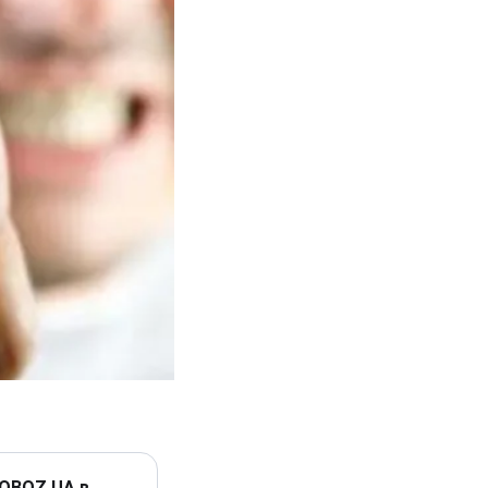
 OBOZ.UA в