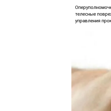
Оперуполномоче
телесные повре
управления прок