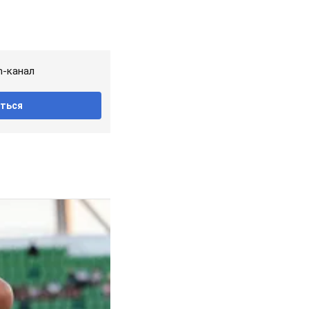
m-канал
ться