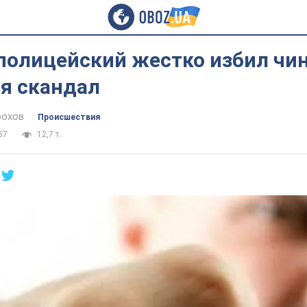
полицейский жестко избил чи
ся скандал
рохов
Происшествия
57
12,7 т.