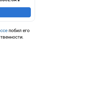
ссе
побил его
ственности.