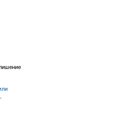
 лишение
или
.