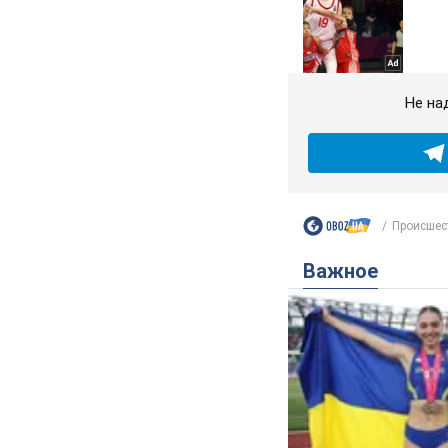
Не на
Происшес
Важное