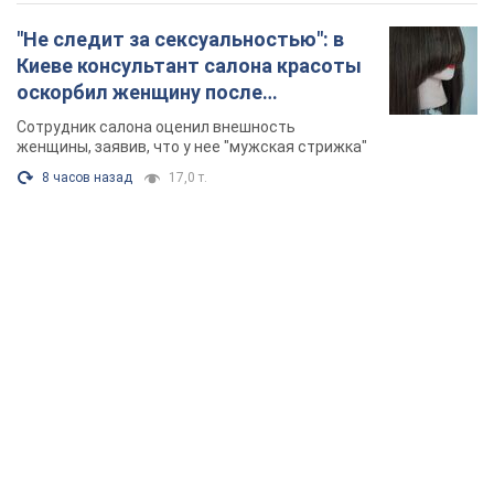
"Не следит за сексуальностью": в
Киеве консультант салона красоты
оскорбил женщину после
химиотерапии, разгорелся скандал.
Сотрудник салона оценил внешность
Фото
женщины, заявив, что у нее "мужская стрижка"
8 часов назад
17,0 т.