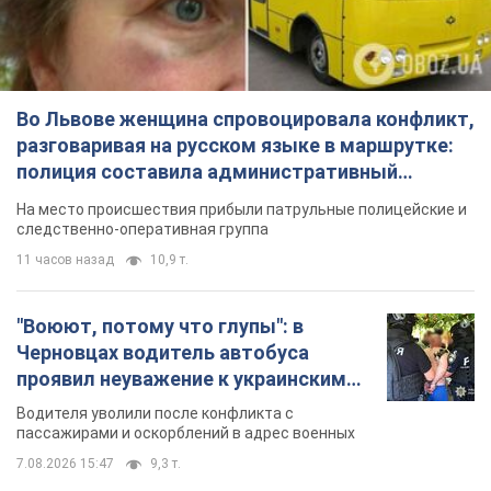
Во Львове женщина спровоцировала конфликт,
разговаривая на русском языке в маршрутке:
полиция составила административный
протокол. Видео
На место происшествия прибыли патрульные полицейские и
следственно-оперативная группа
11 часов назад
10,9 т.
"Воюют, потому что глупы": в
Черновцах водитель автобуса
проявил неуважение к украинским
военным и поплатился за это.
Водителя уволили после конфликта с
Видео
пассажирами и оскорблений в адрес военных
7.08.2026 15:47
9,3 т.