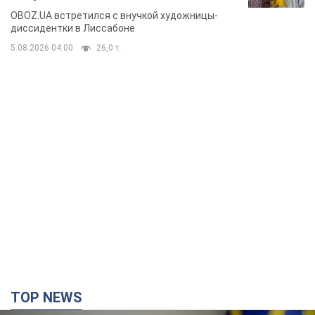
Горской, критике сына Стуса и
OBOZ.UA встретился с внучкой художницы-
бегстве в Португалию с пятью
диссидентки в Лиссабоне
детьми
5.08.2026 04:00
26,0 т.
TOP NEWS