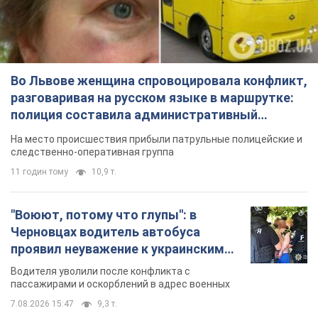
Во Львове женщина спровоцировала конфликт,
разговаривая на русском языке в маршрутке:
полиция составила административный
протокол. Видео
На место происшествия прибыли патрульные полицейские и
следственно-оперативная группа
11 годин тому
10,9 т.
"Воюют, потому что глупы": в
Черновцах водитель автобуса
проявил неуважение к украинским
военным и поплатился за это.
Водителя уволили после конфликта с
Видео
пассажирами и оскорблений в адрес военных
7.08.2026 15:47
9,3 т.