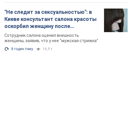
"Не следит за сексуальностью": в
Киеве консультант салона красоты
оскорбил женщину после
химиотерапии, разгорелся скандал.
Сотрудник салона оценил внешность
Фото
женщины, заявив, что у нее "мужская стрижка"
8 годин тому
16,9 т.