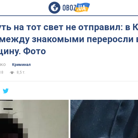
уть на тот свет не отправил: в 
 между знакомыми переросли 
ину. Фото
нко
Криминал
18
8,5 т.