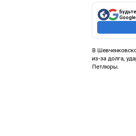
Будьте
Google
В Шевченковско
из-за долга, уд
Петлюры.