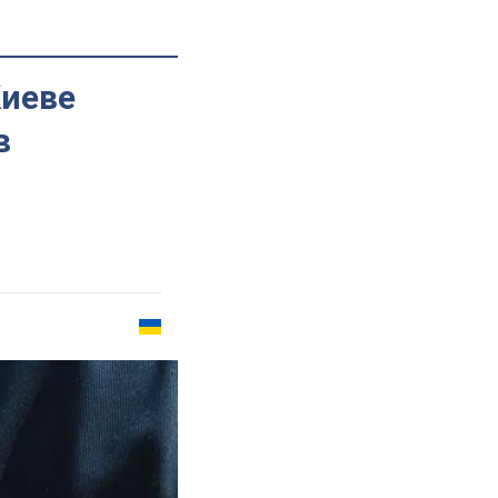
Киеве
в