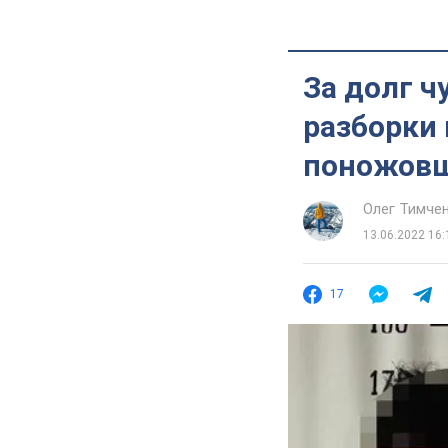
За долг ч
разборки
поножовщ
Олег Тимче
13.06.2022 16:
17