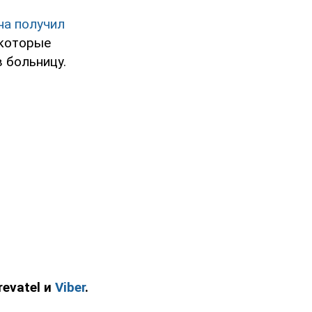
на получил
 которые
 больницу.
evatel и
Viber
.