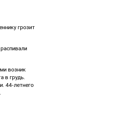
еннику грозит
 распивали
ими возник
а в грудь.
и. 44-летнего
.