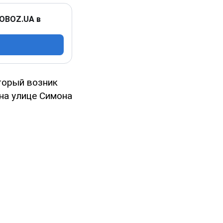
 OBOZ.UA в
торый возник
 на улице Симона