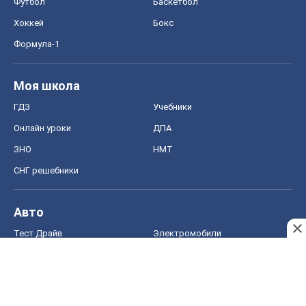
Футбол
Баскетбол
Хоккей
Бокс
Формула-1
Моя школа
ГДЗ
Учебники
Онлайн уроки
ДПА
ЗНО
НМТ
СНГ решебники
Авто
Тест Драйв
Электромобили
Акции
Сервис
Food Oboz