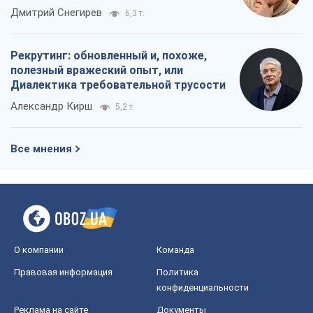
российских оккупантов
Дмитрий Снегирев
6,3 т.
Рекрутинг: обновленный и, похоже,
полезный вражеский опыт, или
Диалектика требовательной трусости
Александр Кирш
5,2 т.
Все мнения
О компании
Команда
Правовая информация
Политика
конфиденциальности
Реклама на сайте
Документы