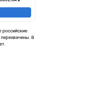
се российские
 перехвачены. В
ет.