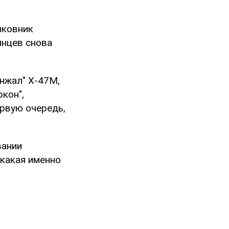
лковник
инцев снова
инжал" Х-47М,
ркон",
ервую очередь,
вании
 какая именно