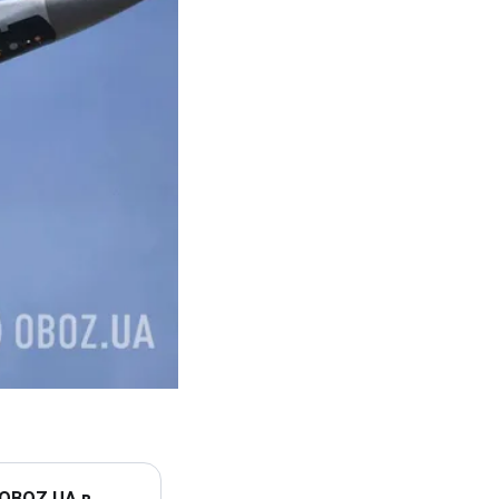
 OBOZ.UA в