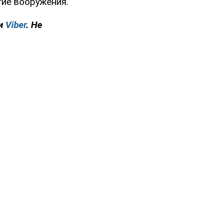
гие вооружения.
и
Viber
. Не