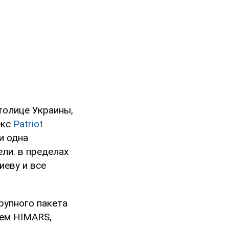
толице Украины,
екс
Patriot
и одна
ели. в пределах
иеву и все
рупного пакета
тем HIMARS,