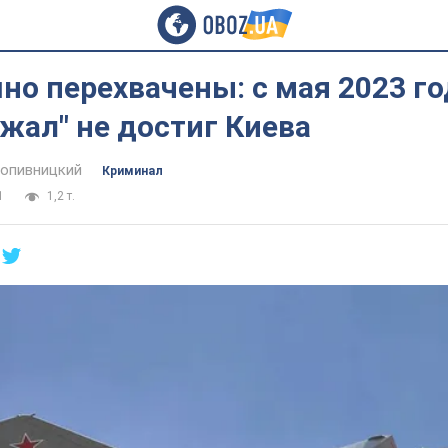
но перехвачены: с мая 2023 го
жал" не достиг Киева
опивницкий
Криминал
1
1,2 т.