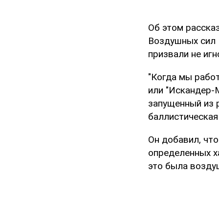
Об этом расска
Воздушных сил 
призвали не иг
"Когда мы работ
или "Искандер-М
запущенный из р
баллистическая 
Он добавил, что
определенных х
это была возду