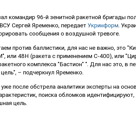
зал командир 96-й зенитной ракетной бригады по
ВСУ Сергей Яременко, передает
Укринформ
. Укра
норировать сообщения о воздушной тревоге.
аем против баллистики, для нас не важно, это "К
", или 48Н (ракета с применением С-400), или "Ци
акетного комплекса "Бастион" ". Для нас это, в п
цель", – подчеркнул Яременко.
 уже после обстрела аналитики эксперты на осно
арактеристик, поиска обломков идентифицируют,
шная цель.