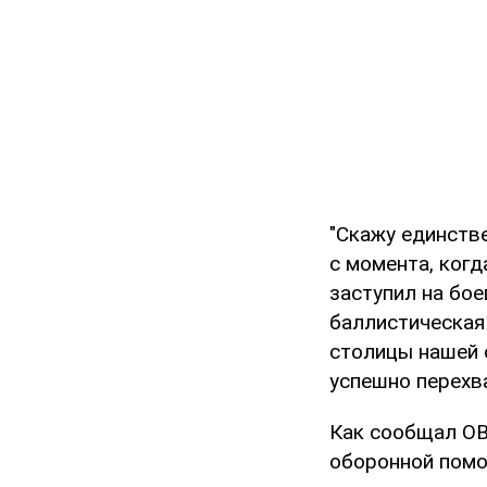
"Скажу единств
с момента, ког
заступил на бо
баллистическая 
столицы нашей 
успешно перехва
Как сообщал OB
оборонной помо