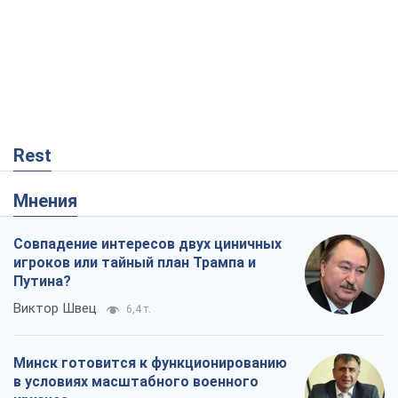
Минск готовится к функционированию
в условиях масштабного военного
кризиса
Александр Левченко
12,3 т.
Ни оружия, ни людей: как Лукашенко
создает новую армию
Игар Тышкевич
8,7 т.