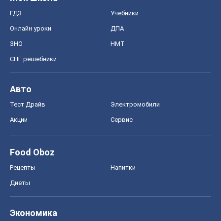
Диеты
Экономика
Рынки и компании
Mакроэкономика
MedOboz
Новости медицины
MAMACLUB
Шоу
Афиша
Сплетни
Красота
Мода
Женский Журнал