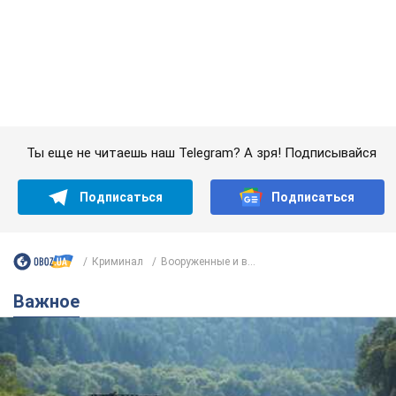
Значительные штрафы и специальные
полигоны: как проблему джипинга решают за
границей
Украине не помешает взять пример со стран Европы
12 годин тому
1,6 т.
В Прикарпатье после аномальной
жары прошел сильный ливень: