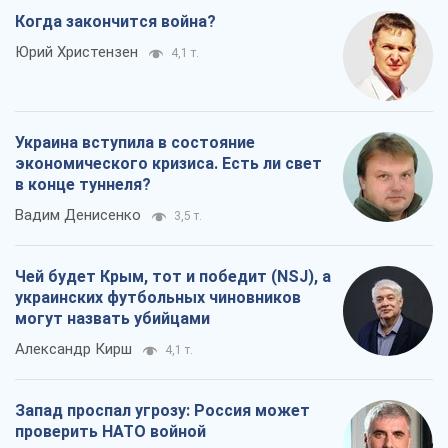
Запад проспал угрозу: Россия может
проверить НАТО войной
Леонид Невзлин
6,8 т.
Все мнения
О компании
Команда
Правовая информация
Политика
конфиденциальности
Реклама на сайте
Документы
Редакционная политика
Журналисты OBOZ.UA на месте