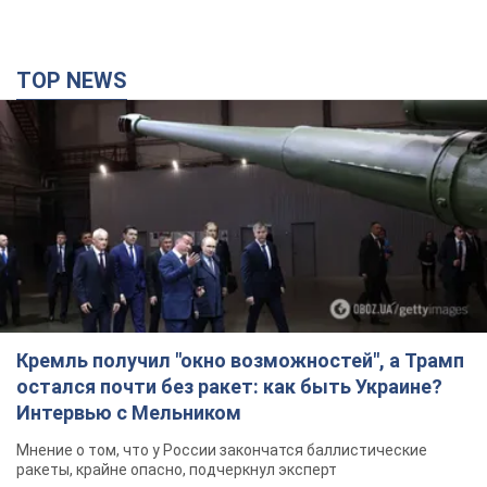
Интервью с Мельником
Мнение о том, что у России закончатся баллистические
ракеты, крайне опасно, подчеркнул эксперт
5 годин тому
29,4 т.
Украина заключила соглашения о ежемесячной
поставке ракет для системы Patriot из США:
Зеленский раскрыл подробности
Киев также ведет активные переговоры с европейскими
партнерами
3 години тому
2,5 т.
Заботилась об учениках и поддерживала
учителей: в результате удара РФ по Киевской
области погибли директор киевского лицея, её
муж и внук
Вечная память жертвам российского террора