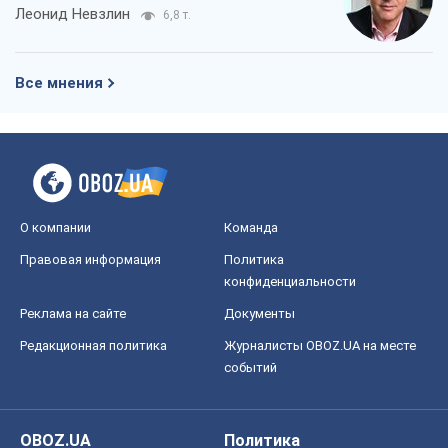
событий
OBOZ.UA
Политика
Мир
Расследования
Блоги
Общество
Регионы Украины
Киев
Харьков
Запорожье
Днепр
Черкассы
Спорт
Футбол
Баскетбол
Хоккей
Бокс