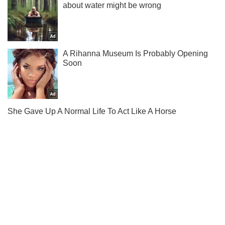
Ты еще не читаешь наш Telegram? А зря! Подписывайся
Подписаться
Подписаться
Криминал
Вооруженные и в...
Важное