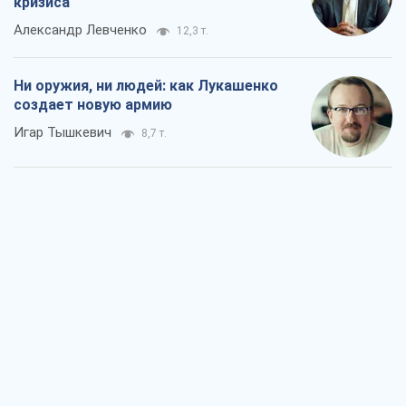
Когда закончится война?
Юрий Христензен
4,1 т.
Украина вступила в состояние
экономического кризиса. Есть ли свет
в конце туннеля?
Вадим Денисенко
3,5 т.
Чей будет Крым, тот и победит (NSJ), а
украинских футбольных чиновников
могут назвать убийцами
Александр Кирш
4,1 т.