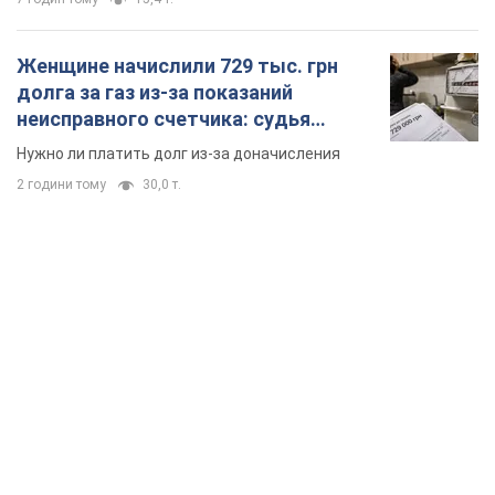
TOP NEWS
Кремль получил "окно возможностей", а Трамп
остался почти без ракет: как быть Украине?