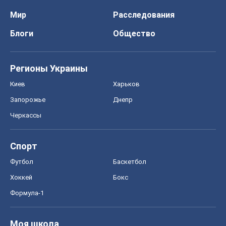
Формула-1
Моя школа
ГДЗ
Учебники
Онлайн уроки
ДПА
ЗНО
НМТ
СНГ решебники
Авто
Тест Драйв
Электромобили
Акции
Сервис
Food Oboz
Рецепты
Напитки