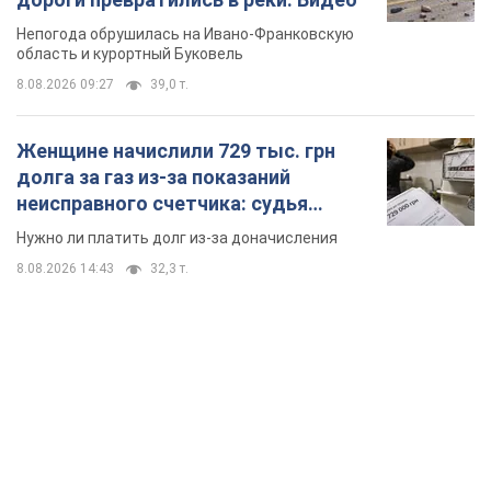
Непогода обрушилась на Ивано-Франковскую
область и курортный Буковель
8.08.2026 09:27
39,0 т.
Женщине начислили 729 тыс. грн
долга за газ из-за показаний
неисправного счетчика: судья
вынес неожиданное решение
Нужно ли платить долг из-за доначисления
8.08.2026 14:43
32,3 т.