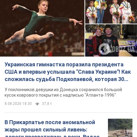
Украинская гимнастка поразила президента
США и впервые услышала "Слава Украине"! Как
сложилась судьба Подкопаевой, которая 30
лет назад завоевала "золото" Олимпиады
У поклонников девушки из Донецка сохранился большой
кусок коврового покрытия с надписью "Атланта-1996"
8.08.2026 18:30
37,8 т.
В Прикарпатье после аномальной
жары прошел сильный ливень:
дороги превратились в реки. Видео