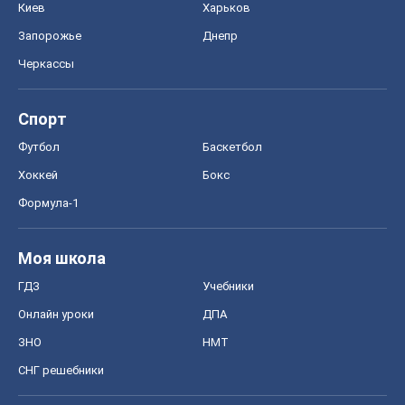
Киев
Харьков
Запорожье
Днепр
Черкассы
Спорт
Футбол
Баскетбол
Хоккей
Бокс
Формула-1
Моя школа
ГДЗ
Учебники
Онлайн уроки
ДПА
ЗНО
НМТ
СНГ решебники