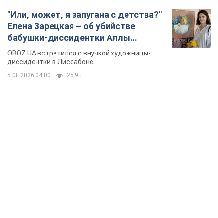
"Или, может, я запугана с детства?"
Елена Зарецкая – об убийстве
бабушки-диссидентки Аллы
Горской, критике сына Стуса и
OBOZ.UA встретился с внучкой художницы-
бегстве в Португалию с пятью
диссидентки в Лиссабоне
детьми
5.08.2026 04:00
25,9 т.