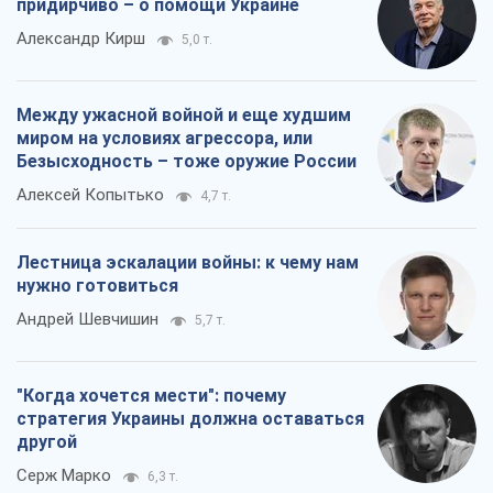
придирчиво – о помощи Украине
Александр Кирш
5,0 т.
Между ужасной войной и еще худшим
миром на условиях агрессора, или
Безысходность – тоже оружие России
Алексей Копытько
4,7 т.
Лестница эскалации войны: к чему нам
нужно готовиться
Андрей Шевчишин
5,7 т.
"Когда хочется мести": почему
стратегия Украины должна оставаться
другой
Серж Марко
6,3 т.