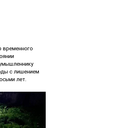
р временного
оянии
оумышленнику
оды с лишением
осьми лет.