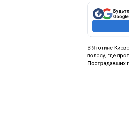
Будьте
Google
В Яготине Киев
полосу, где про
Пострадавших г