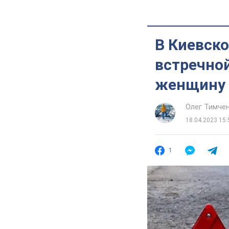
В Киевско
встречной
женщину 
Олег Тимче
18.04.2023 15:
1