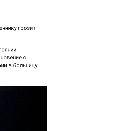
ннику грозит
тоянии
кновение с
рии в больницу
.