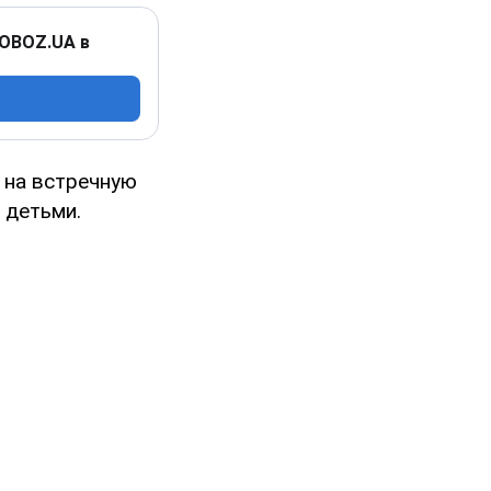
 OBOZ.UA в
 на встречную
 детьми.