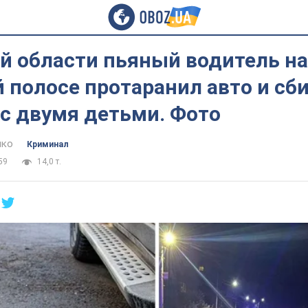
й области пьяный водитель на
 полосе протаранил авто и сб
с двумя детьми. Фото
нко
Криминал
59
14,0 т.