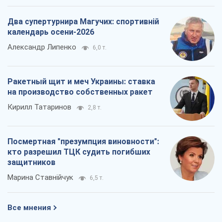
Два супертурнира Магучих: спортивній
календарь осени-2026
Александр Липенко
6,0 т.
Ракетный щит и меч Украины: ставка
на производство собственных ракет
Кирилл Татаринов
2,8 т.
Посмертная "презумпция виновности":
кто разрешил ТЦК судить погибших
защитников
Марина Ставнійчук
6,5 т.
Все мнения