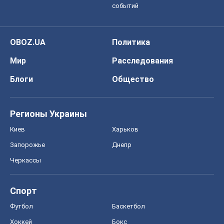
Запорожье
Днепр
Черкассы
Спорт
Футбол
Баскетбол
Хоккей
Бокс
Формула-1
Моя школа
ГДЗ
Учебники
Онлайн уроки
ДПА
ЗНО
НМТ
СНГ решебники