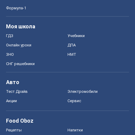
Авто
Тест Драйв
Электромобили
Акции
Сервис
Food Oboz
Рецепты
Напитки
Диеты
Экономика
Рынки и компании
Mакроэкономика
MedOboz
Новости медицины
MAMACLUB