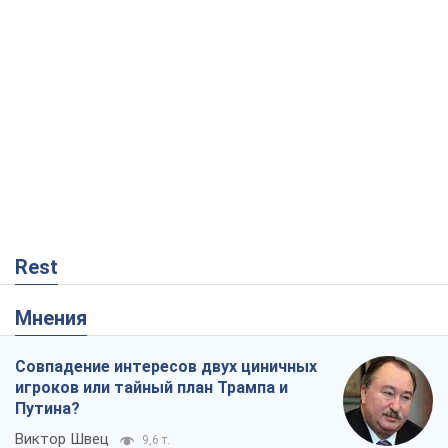
Rest
Мнения
Совпадение интересов двух циничных
игроков или тайный план Трампа и
Путина?
Виктор Швец
9,6 т.
Минск готовится к функционированию
в условиях масштабного военного
кризиса
Александр Левченко
15,1 т.
Ни оружия, ни людей: как Лукашенко
создает новую армию
Игар Тышкевич
12,8 т.