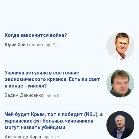
в конце туннеля?
Вадим Денисенко
6,0 т.
Чей будет Крым, тот и победит (NSJ), а
украинских футбольных чиновников
могут назвать убийцами
Александр Кирш
5,9 т.
Запад проспал угрозу: Россия может
проверить НАТО войной
Леонид Невзлин
7,7 т.
Все мнения