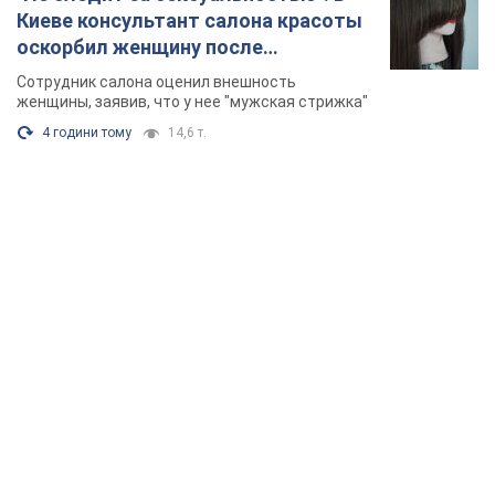
Киеве консультант салона красоты
оскорбил женщину после
химиотерапии, разгорелся скандал.
Сотрудник салона оценил внешность
Фото
женщины, заявив, что у нее "мужская стрижка"
4 години тому
14,6 т.