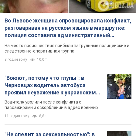
Во Львове женщина спровоцировала конфликт,
разговаривая на русском языке в маршрутке:
полиция составила административный
протокол. Видео
На место происшествия прибыли патрульные полицейские и
следственно-оперативная группа
8 годин тому
10,0 т.
"Воюют, потому что глупы": в
Черновцах водитель автобуса
проявил неуважение к украинским
военным и поплатился за это.
Водителя уволили после конфликта с
Видео
пассажирами и оскорблений в адрес военных
11 годин тому
8,8 т.
"Не следит за сексуальностью": в