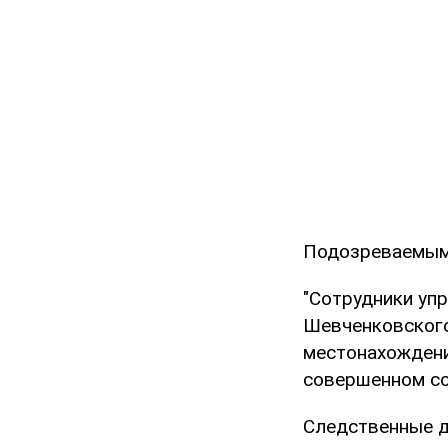
Подозреваемым 
"Сотрудники уп
Шевченковского
местонахождени
совершенном со
Следственные д