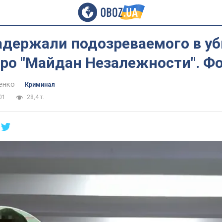
адержали подозреваемого в у
тро "Майдан Незалежности". Ф
енко
Криминал
01
28,4 т.