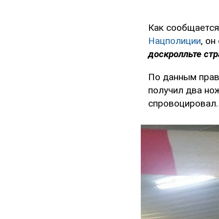
Как сообщается
Нацполиции
, о
доскролльте стр
По данным прав
получил два но
спровоцировал.