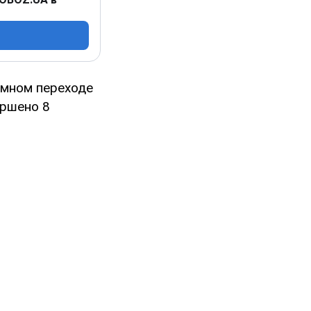
емном переходе
ершено 8