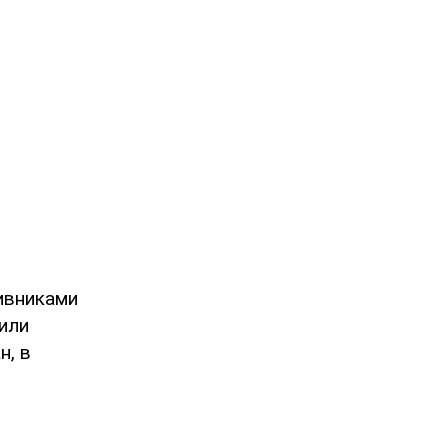
ивниками
или
н, в