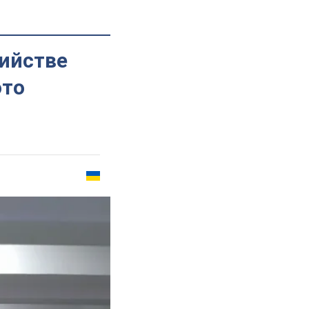
бийстве
ото