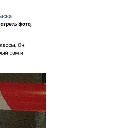
зыска
отреть фото,
кассы. Он
рый сам и