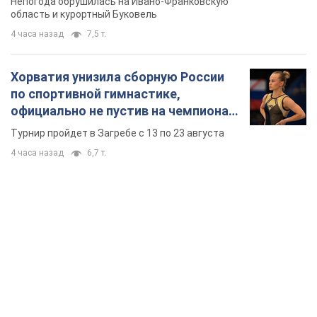
Непогода обрушилась на Ивано-Франковскую
область и курортный Буковель
4 часа назад
7,5 т.
Хорватия унизила сборную России
по спортивной гимнастике,
официально не пустив на чемпионат
Европы основных спортсменов
Турнир пройдет в Загребе с 13 по 23 августа
4 часа назад
6,7 т.