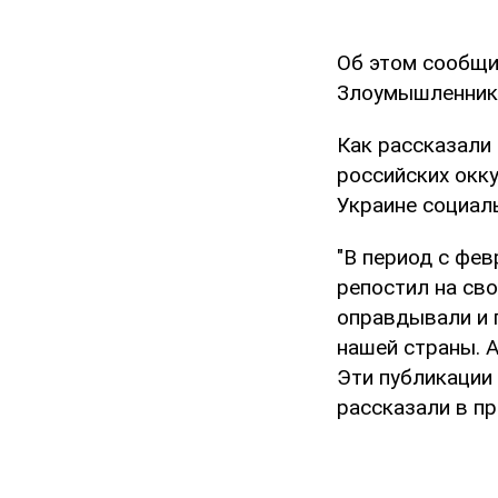
Об этом сообщ
Злоумышленнику
Как рассказали
российских окк
Украине социаль
"В период с фе
репостил на св
оправдывали и 
нашей страны. А
Эти публикации 
рассказали в пр