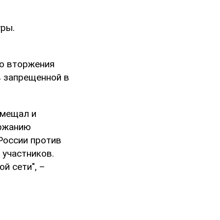
ры.
го вторжения
в запрещенной в
змещал и
ержанию
России против
 участников.
й сети", –