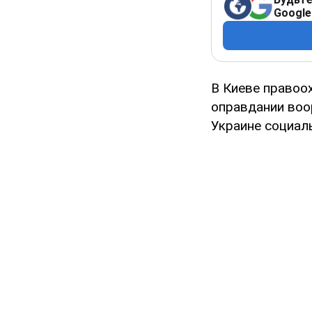
Google
В Киеве правоо
оправдании воо
Украине социал