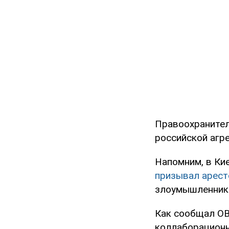
Правоохранител
российской агре
Напомним, в Ки
призывал арест
злоумышленник 
Как сообщал OB
коллаборацион