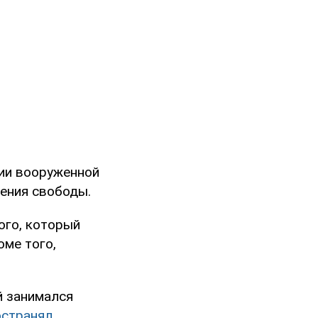
ии вооруженной
шения свободы.
ого, который
оме того,
й занимался
остранял