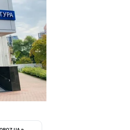
 OBOZ.UA в