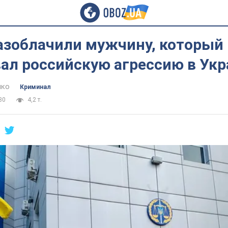
разоблачили мужчину, который
ал российскую агрессию в Укр
нко
Криминал
30
4,2 т.