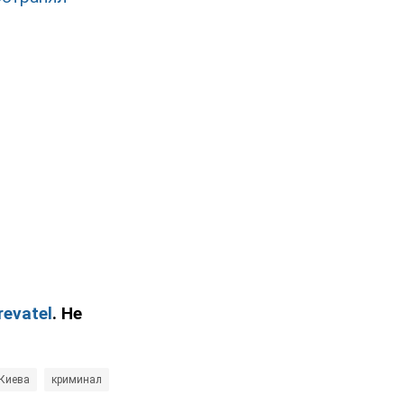
revatel
. Не
 Киева
криминал