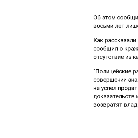
Об этом сообщ
восьми лет лиш
Как рассказали
сообщил о краже
отсутствие из 
"Полицейские р
совершении ана
не успел прода
доказательств 
возвратят владе