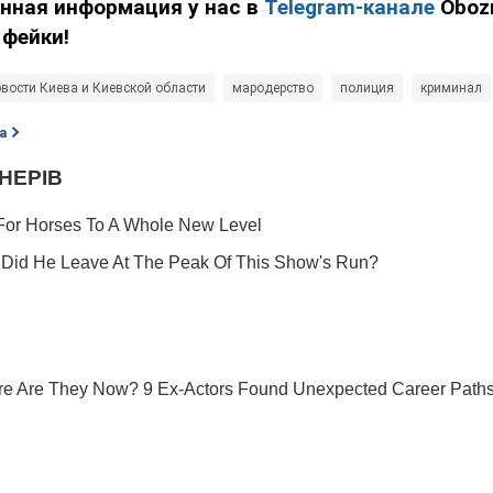
енная информация у нас в
Telegram-канале
Obozr
 фейки!
вости Киева и Киевской области
мародерство
полиция
криминал
а