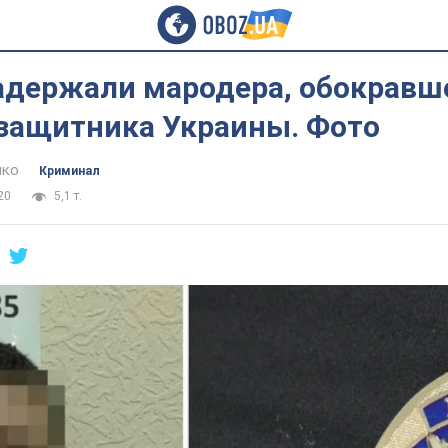
задержали мародера, обокравш
 защитника Украины. Фото
нко
Криминал
20
5,1 т.