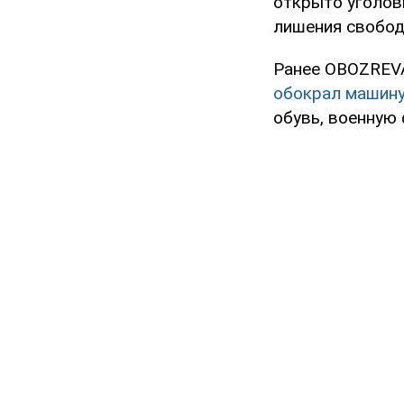
открыто уголов
лишения свобод
Ранее OBOZREV
обокрал машин
обувь, военную