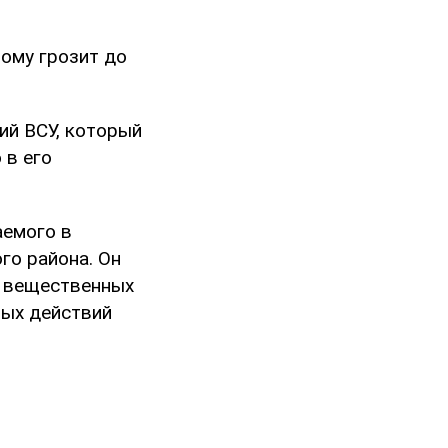
ому грозит до
ий ВСУ, который
 в его
аемого в
го района. Он
е вещественных
ных действий