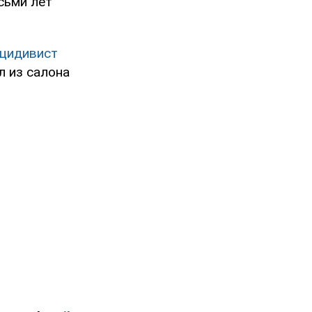
сьми лет
цидивист
л из салона