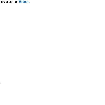
evatel и
Viber
.