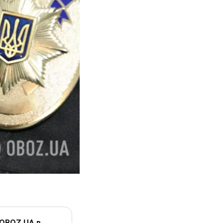
 OBOZ.UA в