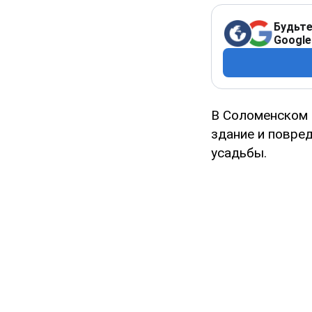
Будьте
Google
В Соломенском 
здание и повре
усадьбы.