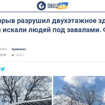
зрыв разрушил двухэтажное з
 искали людей под завалами. 
енко
Криминал
22:37
62,5 т.