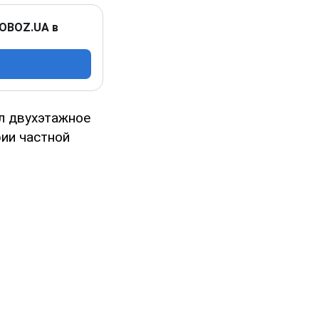
 OBOZ.UA в
ил двухэтажное
рии частной