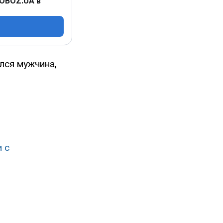
 OBOZ.UA в
лся мужчина,
и с