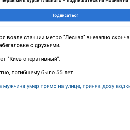
 первыми в курсе главного – подпишитесь на Новини на
Подписаться
ря возле станции метро "Лесная" внезапно сконча
абегаловке с друзьями.
ет "Киев оперативный".
тно, погибшему было 55 лет.
е мужчина умер прямо на улице, приняв дозу водк