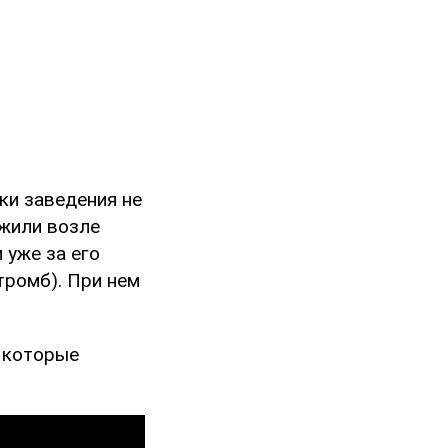
ики заведения не
ожили возле
 уже за его
тромб). При нем
, которые