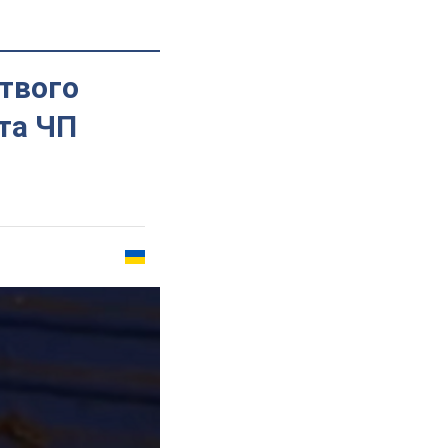
твого
та ЧП