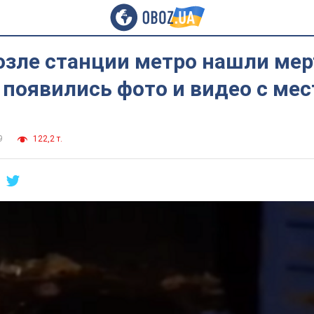
озле станции метро нашли мер
 появились фото и видео с мес
9
122,2 т.