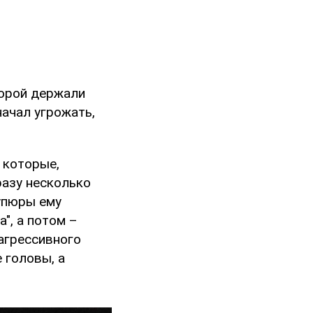
торой держали
ачал угрожать,
, которые,
азу несколько
купюры ему
а", а потом –
агрессивного
 головы, а