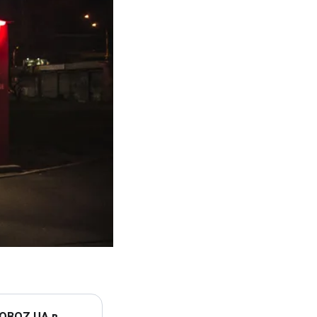
 OBOZ.UA в