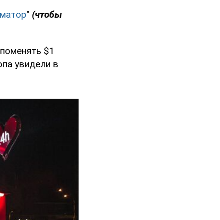
матор
"
(чтобы
 поменять $1
опа увидели в