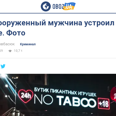
вооруженный мужчина устроил
е. Фото
овбасюк
Криминал
59
10,7 т.