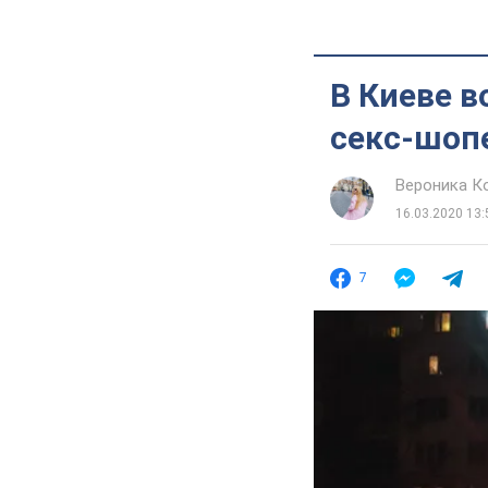
В Киеве 
секс-шоп
Вероника К
16.03.2020 13:
7