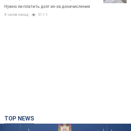
вынес неожиданное решение
Нужно ли платить долг из-за доначисления
8 часов назад
31,1 т.
TOP NEWS